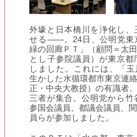
外壕と日本橋川を浄化し、
せる――。24日、公明党
緑の回廊ＰＴ」（顧問＝太
とし子参院議員）が東京都
しました。これには、「玉
生かした水循環都市東京連
正・中央大教授）の有識者
三者が集合。公明党から竹
参国会議員、都議会議員、
員らが参加しました。