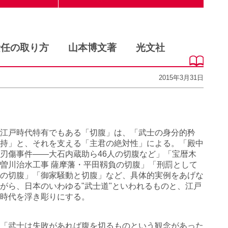
責任の取り方 山本博文著 光文社
2015年3月31日
江戸時代特有でもある「切腹」は、「武士の身分的矜
持」と、それを支える「主君の絶対性」による。「殿中
刃傷事件――大石内蔵助ら46人の切腹など」「宝暦木
曽川治水工事 薩摩藩・平田靱負の切腹」「刑罰として
の切腹」「御家騒動と切腹」など、具体的実例をあげな
がら、日本のいわゆる"武士道"といわれるものと、江戸
時代を浮き彫りにする。
「武士は失敗があれば腹を切るものという観念があった