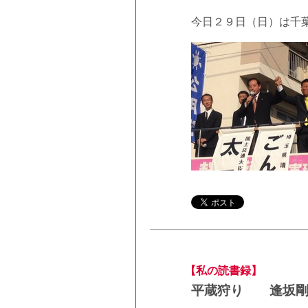
今日２９日（日）は千
【私の読書録】
平蔵狩り 逢坂