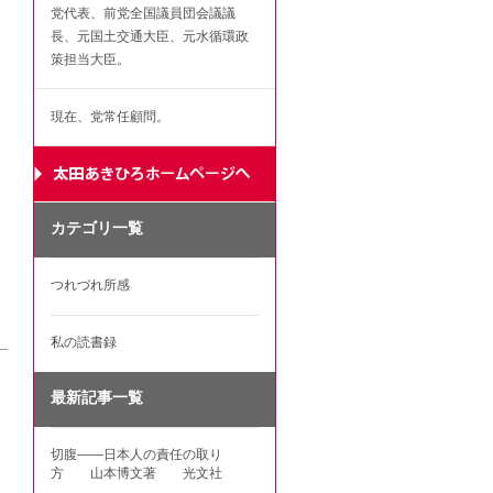
党代表、前党全国議員団会議議
長、元国土交通大臣、元水循環政
策担当大臣。
現在、党常任顧問。
カテゴリ一覧
つれづれ所感
私の読書録
最新記事一覧
切腹――日本人の責任の取り
方 山本博文著 光文社