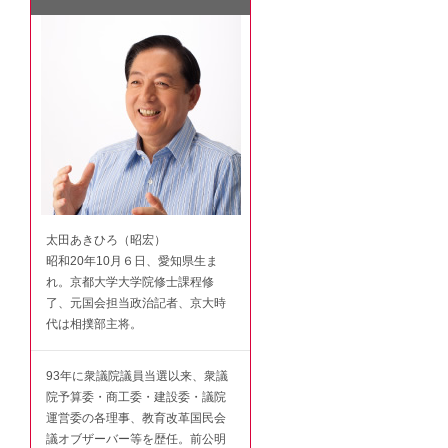
太田あきひろ（昭宏）
昭和20年10月６日、愛知県生ま
れ。京都大学大学院修士課程修
了、元国会担当政治記者、京大時
代は相撲部主将。
93年に衆議院議員当選以来、衆議
院予算委・商工委・建設委・議院
運営委の各理事、教育改革国民会
議オブザーバー等を歴任。前公明