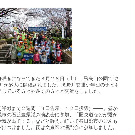
分咲きになってきた３月２８日（土）、飛鳥山公園で"さ
り"が盛大に開催されました。滝野川交通少年団の子ども
出している方々や多くの方々と交流をしました。
前半戦まで２週間（３日告示、１２日投票）――。昼か
尾市の石渡豊県議の演説会に参加、「圏央道などが繋が
活気が出てくる」などと訴え、続いて春日部市のごんも
駆けつけました。夜は文京区の演説会に参加しました。