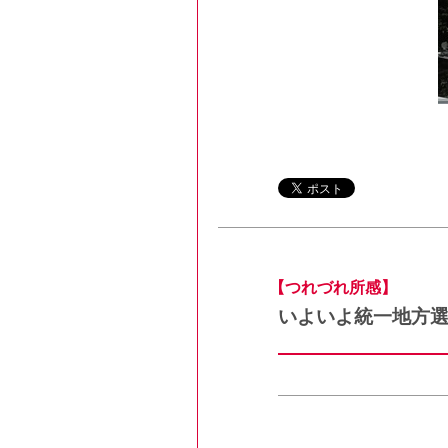
【つれづれ所感】
いよいよ統一地方