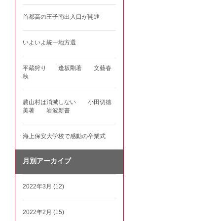
首都高の王子南出入口が開通
いよいよ統一地方選
平蔵狩り 逢坂剛著 文藝春
秋
農山村は消滅しない 小田切徳
美著 岩波新書
海上保安大学校で感動の卒業式
月別アーカイブ
2022年3月 (12)
2022年2月 (15)