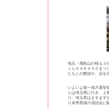
地元・飛鳥山の桜も３
くらＳＡＫＡＳＯまつ
たちとの懇談や、店を
いよいよ統一地方選挙
らは埼玉県に行き、上
り、埼玉県はますます
り幸男県議の演説会に