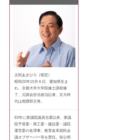
太田あきひろ（昭宏）
昭和20年10月６日、愛知県生ま
れ。京都大学大学院修士課程修
了、元国会担当政治記者、京大時
代は相撲部主将。
93年に衆議院議員当選以来、衆議
院予算委・商工委・建設委・議院
運営委の各理事、教育改革国民会
議オブザーバー等を歴任。前公明