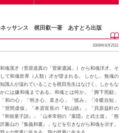
ルネッサンス 梶田叡一著 あすとろ出版
2009年9月25日
和魂漢才（菅原道真の「菅家遺誡」）から和魂洋才、そ
して和魂世界（人類）才が望まれる。 しかし、無魂の
知識人が溢れていることを梶田先生はなげく。しかもな
かには嫌和魂まである。和魂とは何か。「脚下照顧」
「和の心」「明き心、直き心」「慎み」「冷暖自知」
「世間虚仮」「本居宣長の『初山踏』」「貝原益軒の
『和俗童子訓』」「山本常朝の『葉隠』と武士道」「熊
沢蕃山の『集義和書』」などを引きながら和魂を示す。
我々の世界に生きる。我の世界に生きる。