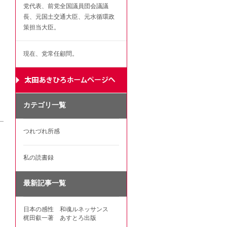
党代表、前党全国議員団会議議
長、元国土交通大臣、元水循環政
策担当大臣。
現在、党常任顧問。
カテゴリ一覧
つれづれ所感
私の読書録
最新記事一覧
日本の感性 和魂ルネッサンス
梶田叡一著 あすとろ出版