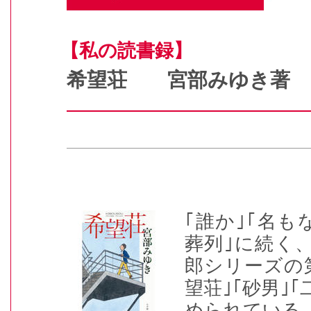
【私の読書録】
希望荘 宮部みゆき著
｢誰か｣｢名も
葬列｣に続く
郎シリーズの第
望荘｣｢砂男｣
められている