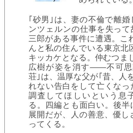
｢砂男｣は、妻の不倫で離
ンツェルンの仕事を失って
三郎がある事件に遭遇。こ
んと私の住んでいる東京北
キッカケとなる。仲むつま
広樹が姿を消す――不可思
荘｣は、温厚な父が｢昔、人
れない告白をして亡くなっ
調査してほしいという息
る。四編とも面白い。後半
展開だが、人の善意、優し
ってくる。