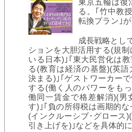
東京五輪は復
る。｢竹中教授
転換プラン｣
成長戦略とし
ションを大胆活用する(規
いる日本)｣｢東大民営化は
る(教育は経済の基盤)(英
決まる)｣｢ゲストワーカー
する(働く人のパワーをもっ
働同一賃金で格差解消)(
す)｣｢負の所得税は画期的
(インクルーシブ･グロース)
引き上げを)｣などを具体的