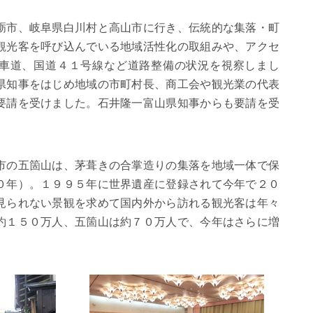
砺市、岐阜県白川村と高山市に行き、伝統的な集落・町
観光客を呼び込んでいる地域活性化の取組みや、アクセ
車道、国道４１号線など道路整備の状況を視察しまし
県知事をはじめ地域の市町村長、商工会や観光業の代表
要請を受けました。石井隆一富山県知事からも要請を受
市の五箇山は、茅葺きの合掌造りの集落を地域一体で保
０年）。１９９５年に世界遺産に登録されて今年で２０
見られない景観を求めて国内外から訪れる観光客は年々
約１５０万人、五箇山は約７０万人で、今年はさらに増