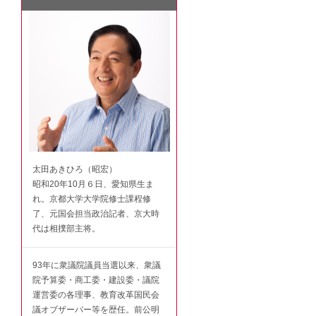
太田あきひろ（昭宏）
昭和20年10月６日、愛知県生ま
れ。京都大学大学院修士課程修
了、元国会担当政治記者、京大時
代は相撲部主将。
93年に衆議院議員当選以来、衆議
院予算委・商工委・建設委・議院
運営委の各理事、教育改革国民会
議オブザーバー等を歴任。前公明