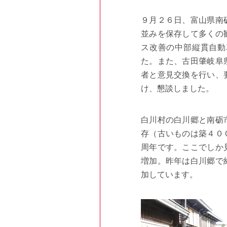
９月２６日、富山県南
並みを保存して多くの
ス改善の中部縦貫自動
た。また、古田肇岐阜
者と意見交換を行い、
け、懇談しました。
白川村の白川郷と南砺
存（古いものは築４０
周年です。ここでしか
増加。昨年は白川郷で
加しています。