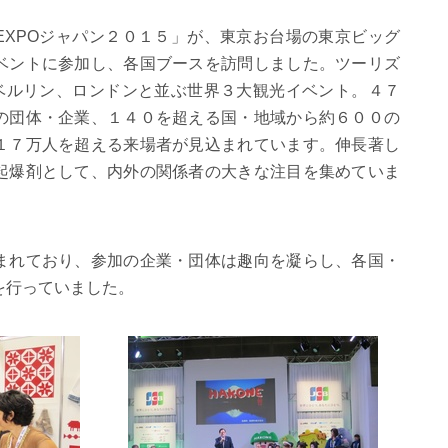
EXPOジャパン２０１５」が、東京お台場の東京ビッグ
ベントに参加し、各国ブースを訪問しました。ツーリズ
、ベルリン、ロンドンと並ぶ世界３大観光イベント。４７
の団体・企業、１４０を超える国・地域から約６００の
１７万人を超える来場者が見込まれています。伸長著し
起爆剤として、内外の関係者の大きな注目を集めていま
まれており、参加の企業・団体は趣向を凝らし、各国・
を行っていました。