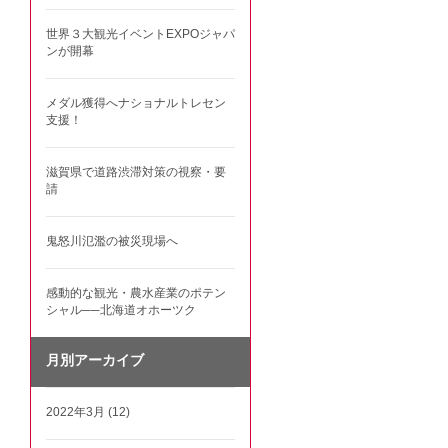
世界３大観光イベントEXPOジャパ
ンが開幕
メダル獲得へナショナルトレセン
支援！
滋賀県で道路渋滞対策の視察・要
請
鬼怒川氾濫の被災現場へ
感動的な観光・農水産業のポテン
シャル──北海道オホーツク
月別アーカイブ
2022年3月 (12)