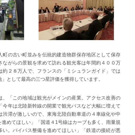
人町の古い町並みを伝統的建造物群保存地区として保存
さながらの景観を求めて訪れる観光客は年間約４００万
は約２８万人で、フランスの「ミシュランガイド」では
地」として最高の三つ星評価を獲得しています。
は、「この地域は観光がメインの産業。アクセス改善の
「今年は北陸新幹線の開業で観光バスなど大幅に増えて
は渋滞が激しいので、東海北陸自動車道の４車線化や中
を進めてほしい」「国道４1号線はカーブも多く、雨量規
多い。バイパス整備を進めてほしい」「鉄道の接続が悪