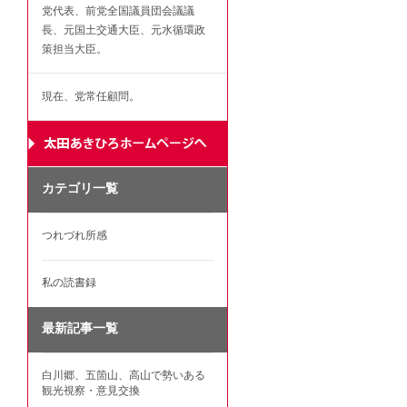
党代表、前党全国議員団会議議
長、元国土交通大臣、元水循環政
策担当大臣。
現在、党常任顧問。
カテゴリ一覧
つれづれ所感
私の読書録
最新記事一覧
白川郷、五箇山、高山で勢いある
観光視察・意見交換