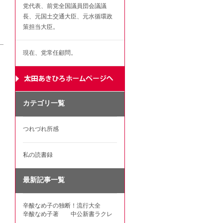
党代表、前党全国議員団会議議
長、元国土交通大臣、元水循環政
策担当大臣。
現在、党常任顧問。
カテゴリ一覧
つれづれ所感
私の読書録
最新記事一覧
辛酸なめ子の独断！流行大全
辛酸なめ子著 中公新書ラクレ