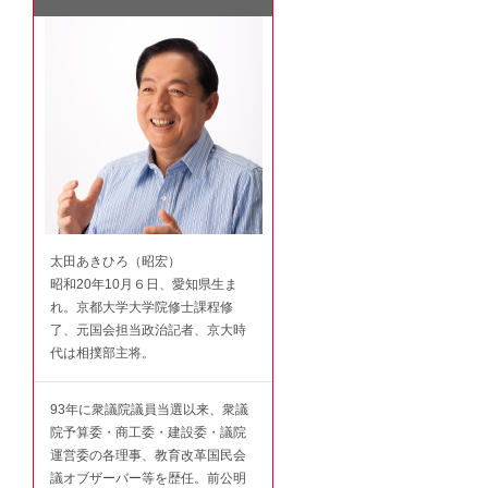
太田あきひろ（昭宏）
昭和20年10月６日、愛知県生ま
れ。京都大学大学院修士課程修
了、元国会担当政治記者、京大時
代は相撲部主将。
93年に衆議院議員当選以来、衆議
院予算委・商工委・建設委・議院
運営委の各理事、教育改革国民会
議オブザーバー等を歴任。前公明