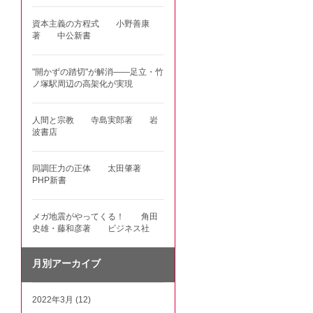
資本主義の方程式 小野善康
著 中公新書
"開かずの踏切"が解消――足立・竹
ノ塚駅周辺の高架化が実現
人間と宗教 寺島実郎著 岩
波書店
同調圧力の正体 太田肇著
PHP新書
メガ地震がやってくる！ 角田
史雄・藤和彦著 ビジネス社
月別アーカイブ
2022年3月 (12)