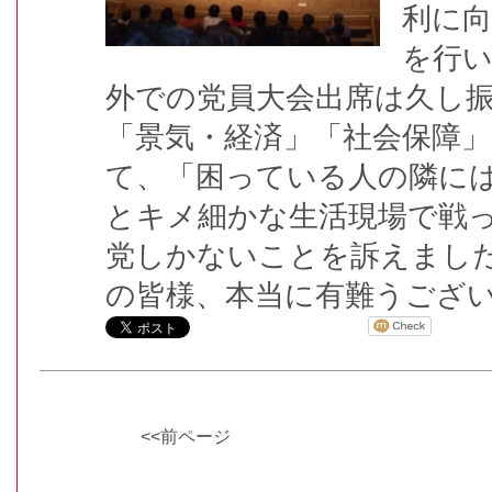
利に
を行
外での党員大会出席は久し
「景気・経済」「社会保障
て、「困っている人の隣に
とキメ細かな生活現場で戦
党しかないことを訴えまし
の皆様、本当に有難うござ
<<前ページ