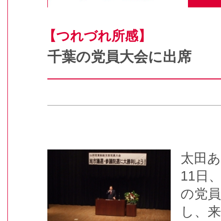
【つれづれ所感】
千葉の党員大会に出席
太田
11日
の党員
し、来