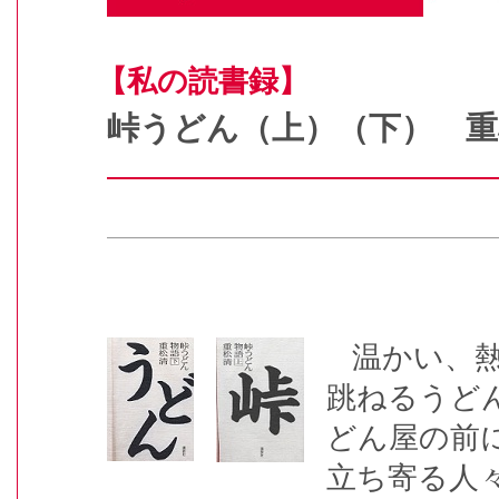
【私の読書録】
峠うどん（上）（下） 
温かい、
跳ねるうど
どん屋の前
立ち寄る人