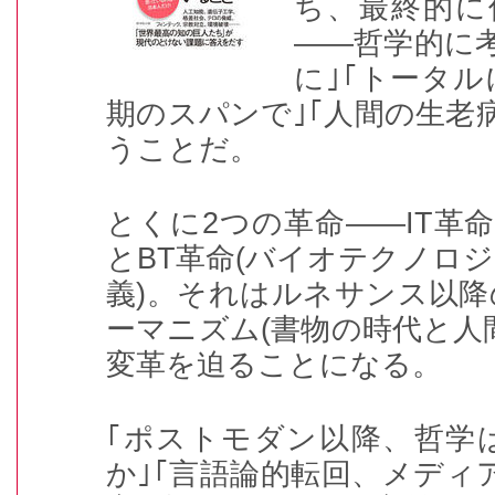
ち、最終的に
――哲学的に
に｣｢トータル
期のスパンで｣｢人間の生老
うことだ。
とくに2つの革命――IT革命
とBT革命(バイオテクノロ
義)。それはルネサンス以
ーマニズム(書物の時代と人
変革を迫ることになる。
｢ポストモダン以降、哲学
か｣｢言語論的転回、メディ