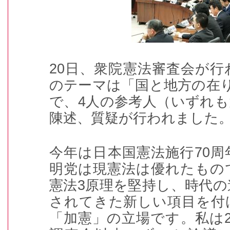
20日、衆院憲法審査会が
のテーマは「国と地方の在り
で、4人の参考人（いずれ
陳述、質疑が行われました
今年は日本国憲法施行70
明党は現憲法は優れたもの
憲法3原理を堅持し、時代
されてきた新しい項目を付
「加憲」の立場です。私は2