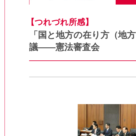
【つれづれ所感】
「国と地方の在り方（地方
議――憲法審査会