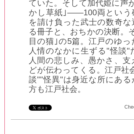
ていた。そして加代姫に声
かし草紙｣――100両とい
を請け負った武士の数奇な
る冊子と、おちかの決断。そ
目の猫｣の5篇。江戸のゆ
人情のなかに生ずる"怪談
人間の悲しみ、愚かさ、支
どが伝わってくる。江戸社
談""怪異"は身近な所にあ
方も江戸社会。
Che