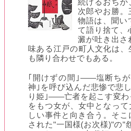
続けるおちか
次郎やお勝。
物語は、聞い
て語り捨て、
澱が吐き出さ
味ある江戸の町人文化は、
も隣り合わせでもある。
｢開けずの間｣――塩断ち
神｣を呼び込んだ悲惨で悲
り姫｣――亡者を起こす変わ
をもつ女が、女中となって
しい事件と向き合う。そこ
された"一国様(お次様)"の