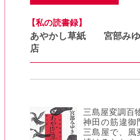
【私の読書録】
あやかし草紙 宮部み
店
三島屋変調百
神田の筋違御
三島屋で、風