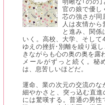
明晰な｢のの
官の娘で優し
芯の強さが同
人は友情から
と進み、関係
いく。高校、大学、そして
ゆえの挫折･別離を繰り返
きながらも心の奥の奥を露
メールがずっと続く。秘
は、息苦しいほどだ。
運命、業の次元の交流のな
細やかさと、突っ込む直進
には驚嘆する。普通の男性