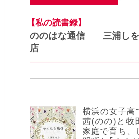
【私の読書録】
ののはな通信 三浦し
店
横浜の女子高
茜(のの)と
家庭で育ち、