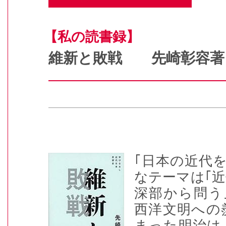
【私の読書録】
維新と敗戦 先崎彰容
｢日本の近代
なテーマは｢
深部から問う
西洋文明への
まった明治は