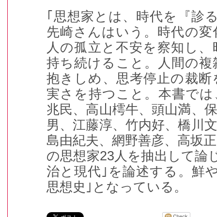
｢思想家とは、時代を『診
先崎さんはいう。時代の変
人の孤立と不安を察知し、
持ち続けること。人間の複
抱きしめ、思考停止の裁断
実さを持つこと。本書では
兆民、高山樗牛、頭山満、
男、江藤淳、竹内好、橋川
島由紀夫、網野善彦、高坂
の思想家23人を抽出して論
治と現代｣を論述する。鮮
思想史｣となっている。