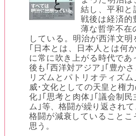
結し、平和と
戦後は経済的
薄な哲学不在
している。明治が西洋文明
｢日本とは、日本人とは何
に常に吹き上がる時代であ
後も｢西洋対アジア｣｢豊かさ
リズムとパトリオティズム｣
威･文化としての天皇と権力
化｣｢思考と肉体｣｢議会制
ム｣等、格闘が繰り返され
格闘が減衰していることこ
思う。