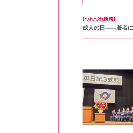
【つれづれ所感】
成人の日――若者