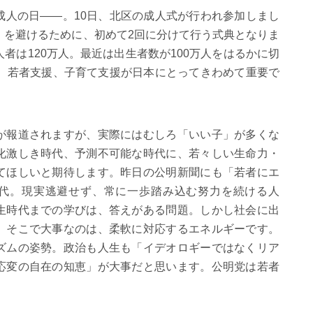
成人の日――。10日、北区の成人式が行われ参加しまし
」を避けるために、初めて2回に分けて行う式典となりま
者は120万人。最近は出生者数が100万人をはるかに切
人。若者支援、子育て支援が日本にとってきわめて重要で
が報道されますが、実際にはむしろ「いい子」が多くな
化激しき時代、予測不可能な時代に、若々しい生命力・
てほしいと期待します。昨日の公明新聞にも「若者にエ
代。現実逃避せず、常に一歩踏み込む努力を続ける人
生時代までの学びは、答えがある問題。しかし社会に出
。そこで大事なのは、柔軟に対応するエネルギーです。
ズムの姿勢。政治も人生も「イデオロギーではなくリア
応変の自在の知恵」が大事だと思います。公明党は若者