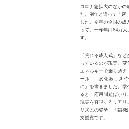
コロナ急拡大のなかの
た。例年と違って「密
した。今年の全国の成人
って、一昨年は84万
す。
「荒れる成人式」など
っているのが現実。変
エネルギーで乗り越え
ール――変化激しき時
に」を書きました。学
ると、応用問題ばかり
現実を直視するリアリ
リズムの姿勢」「臨機
支援党です。