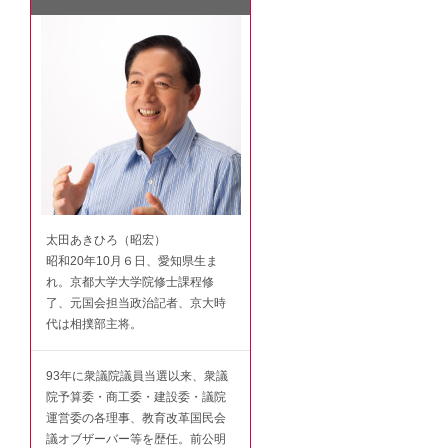
太田あきひろ（昭宏）
昭和20年10月６日、愛知県生ま
れ。京都大学大学院修士課程修
了、元国会担当政治記者、京大時
代は相撲部主将。
93年に衆議院議員当選以来、衆議
院予算委・商工委・建設委・議院
運営委の各理事、教育改革国民会
議オブザーバー等を歴任。前公明