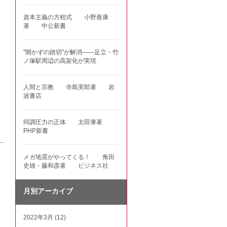
資本主義の方程式 小野善康
著 中公新書
"開かずの踏切"が解消――足立・竹
ノ塚駅周辺の高架化が実現
人間と宗教 寺島実郎著 岩
波書店
同調圧力の正体 太田肇著
PHP新書
メガ地震がやってくる！ 角田
史雄・藤和彦著 ビジネス社
月別アーカイブ
2022年3月 (12)