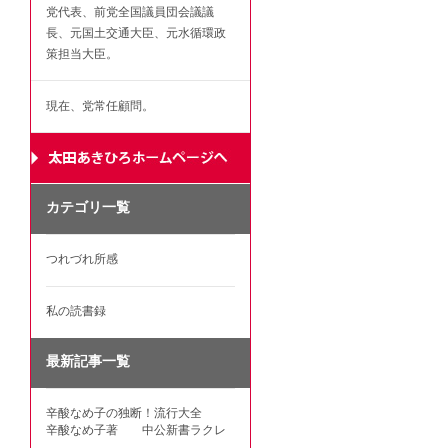
党代表、前党全国議員団会議議
長、元国土交通大臣、元水循環政
策担当大臣。
現在、党常任顧問。
カテゴリ一覧
つれづれ所感
私の読書録
最新記事一覧
辛酸なめ子の独断！流行大全
辛酸なめ子著 中公新書ラクレ