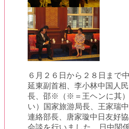
６月２６日から２８日まで
延東副首相、李小林中国人民
長、邵※（※＝王ヘンに其
い）国家旅游局長、王家瑞中
連絡部長、唐家璇中日友好
会談を行いました。日中関