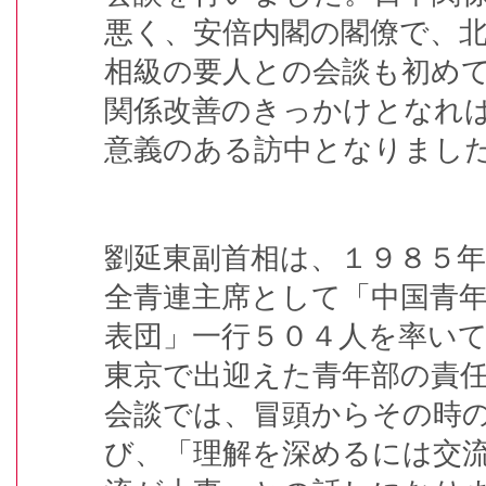
悪く、安倍内閣の閣僚で、
相級の要人との会談も初め
関係改善のきっかけとなれ
意義のある訪中となりまし
劉延東副首相は、１９８５
全青連主席として「中国青
表団」一行５０４人を率い
東京で出迎えた青年部の責
会談では、冒頭からその時
び、「理解を深めるには交