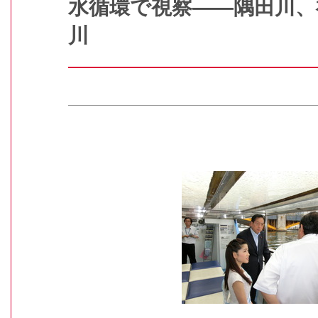
水循環で視察――隅田川、
川