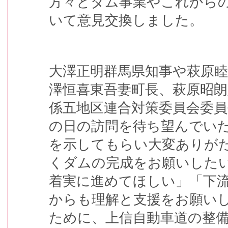
方々とダム事業やこれから
いて意見交換しました。
大澤正明群馬県知事や萩原睦
澤恒喜東吾妻町長、萩原昭
係五地区連合対策委員会委
の日の訪問を待ち望んでい
を示してもらい大変ありが
くダムの完成をお願いした
着実に進めてほしい」「下
からも理解と支援をお願い
ために、上信自動車道の整