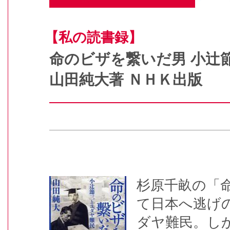
【私の読書録】
命のビザを繋いだ男 小辻
山田純大著 ＮＨＫ出版
杉原千畝の「
て日本へ逃げの
ダヤ難民。し