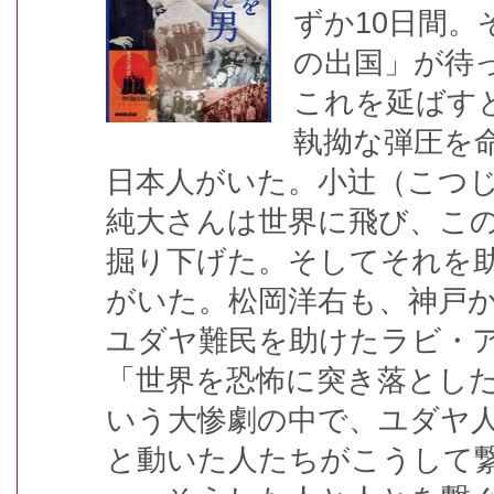
ずか10日間。
の出国」が待
これを延ばす
執拗な弾圧を
日本人がいた。小辻（こつ
純大さんは世界に飛び、こ
掘り下げた。そしてそれを
がいた。松岡洋右も、神戸
ユダヤ難民を助けたラビ・アブ
「世界を恐怖に突き落とし
いう大惨劇の中で、ユダヤ
と動いた人たちがこうして