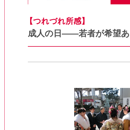
【つれづれ所感】
成人の日――若者が希望あ