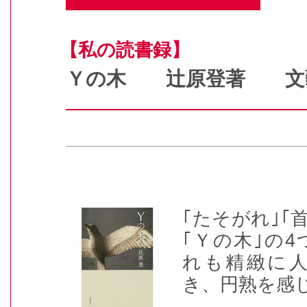
【私の読書録】
Ｙの木 辻原登著 文
｢たそがれ｣｢
｢Ｙの木｣の
れも精緻に
き、円熟を感