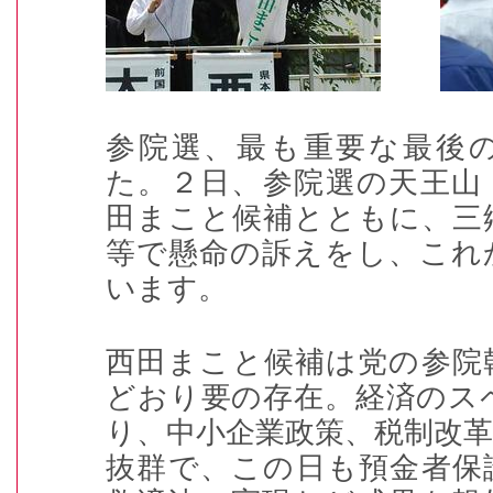
参院選、最も重要な最後
た。２日、参院選の天王山
田まこと候補とともに、三
等で懸命の訴えをし、これ
います。
西田まこと候補は党の参院
どおり要の存在。経済のス
り、中小企業政策、税制改
抜群で、この日も預金者保