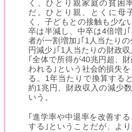
く、ひとり親家庭の貧困
だ。ひとり親、とくに母
く、子どもとの接触も少な
卒は半減し、中卒は4倍増｣
者が一割増加｣｢1人当たりの
円減少｣｢1人当たりの財政収
｢全体で所得が40兆円超、財
われる｣という社会的損失
る。1年当たりで換算する
約1兆円、財政収入の減少数は
いう。
｢進学率や中退率を改善す
する｣ということだが、よ