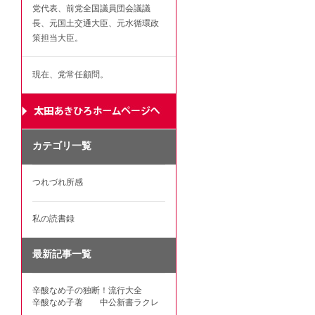
党代表、前党全国議員団会議議
長、元国土交通大臣、元水循環政
策担当大臣。
現在、党常任顧問。
カテゴリ一覧
つれづれ所感
私の読書録
最新記事一覧
辛酸なめ子の独断！流行大全
辛酸なめ子著 中公新書ラクレ