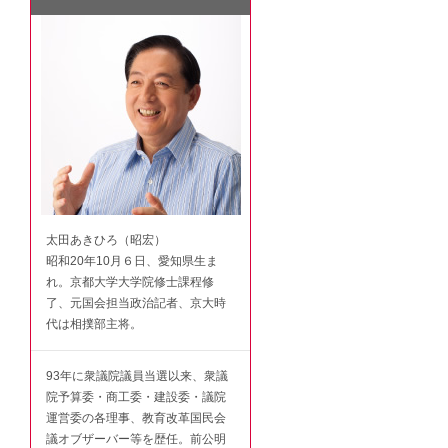
太田あきひろ（昭宏）
昭和20年10月６日、愛知県生ま
れ。京都大学大学院修士課程修
了、元国会担当政治記者、京大時
代は相撲部主将。
93年に衆議院議員当選以来、衆議
院予算委・商工委・建設委・議院
運営委の各理事、教育改革国民会
議オブザーバー等を歴任。前公明