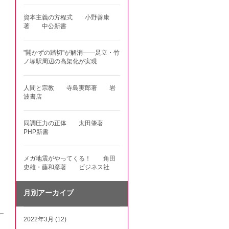
資本主義の方程式 小野善康
著 中公新書
"開かずの踏切"が解消――足立・竹
ノ塚駅周辺の高架化が実現
人間と宗教 寺島実郎著 岩
波書店
同調圧力の正体 太田肇著
PHP新書
メガ地震がやってくる！ 角田
史雄・藤和彦著 ビジネス社
月別アーカイブ
2022年3月 (12)