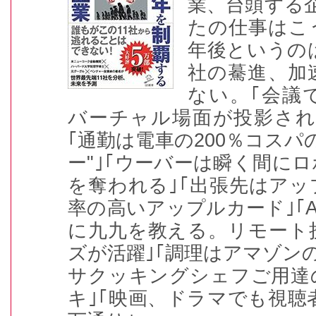
業、台頭する企
たの仕事はこ
年後というの
社の驀進、加
ない。｢会議
バーチャル場面が投影され
｢通勤は電車の200％コスパ
ー"｣｢ウーバーは瞬く間に
を奪われる｣｢出張先はア
率の高いアップルカード｣｢A
に九九を教える。リモート
ズが活躍｣｢調理はアマゾン
サクッキングシェフご用達
キ｣｢映画、ドラマでも視聴者