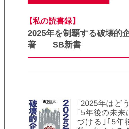
【私の読書録】
2025年を制覇する破壊
著 SB新書
｢2025年は
｢5年後の未来
づける｣｢5