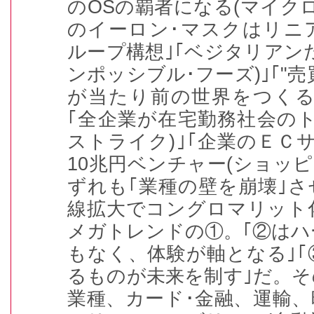
のOSの覇者になる(マイクロ
のイーロン･マスクはリニ
ループ構想｣｢ベジタリアン
ンポッシブル･フーズ)｣｢"
が当たり前の世界をつくる
｢全企業が在宅勤務社会の
ストライク)｣｢企業のＥＣ
10兆円ベンチャー(ショッピ
ずれも｢業種の壁を崩壊｣さ
線拡大でコングロマリット
メガトレンドの①。｢②は
もなく、体験が軸となる｣
るものが未来を制す｣だ。
業種、カード･金融、運輸