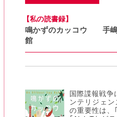
【私の読書録】
鳴かずのカッコウ 手
館
国際諜報戦争
ンテリジェン
の重要性は、