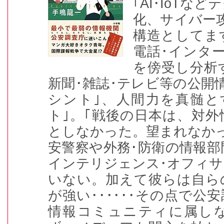
｢AI･IoTな
化、サイバー
構造としてま
電話･インタ
を傍受し分析
新聞･雑誌･テレビ等の公開
シント｣、人間力を真髄と
ト｣。｢戦後の日本は、対
としなかった。望まれなか
安警察や外務･防衛の情報
インテリジェンス･オフィ
いない。加えて彼らは自ら
が強い･･････その点で公
情報コミュニティに属し