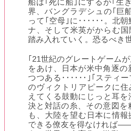
船は｢死に船｣にするが｢生
界、バングラデシュの｢巨
って｢空母｣に･･････。北
ナ、そして米英がからむ国
踏み入れていく。恐るべき
｢21世紀のグレートゲーム
をあけ、日本が米中角逐の
つつある･･････｣｢ステ
のヴィクトリアピークに住
えてくる鼓動にじっと耳を
決と対話の糸、その意図を
も、大陸を望む日本に情報
できる僚友を得なければ―