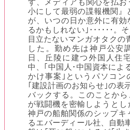
ず、メディアも関心を払お
小にして最弱の諜報機関』
が、いつの日か意外に有効
るかもしれない｣･･････
目立たないマンガオタクの
した。勤め先は神戸公安
日、丘陵に建つ外国人住
中、｢中国人･中国資本によ
かけ事案｣というパソコン
｢建設計画のお知らせ｣の表
バックする。このことから
が戦闘機を密輸しようとし
神戸の船舶関係のシップキ
るエバーディール社、自動