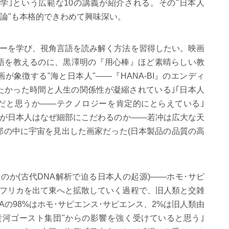
学｣という広範な10の講義が紹介される。その"日本人
論"も本格的できわめて興味深い。
シーを学び、視角言語を読み解く方法を習得したい。映画
語を教えるのに、黒澤明の『用心棒』ほど素晴らしい教
画が象徴する"海と日本人"――『HANA-BI』のエンディ
たかった時間と人生の関係性が凝縮されている｣｢日本人
だと思うか――テクノロジーを肯定的にとらえている｣
くが日本人はなぜ細部にこだわるのか――若冲は広大な天
部の中に宇宙を見出した画家だった(日本製品の品質の高
のか(古代DNA解析で迫る日本人の起源)――ホモ･サピ
アフリカを出て東へと拡散していく過程で、旧人類と交雑
Aの98%はホモ･サピエンス･サピエンス、2%は旧人類由
黄河ゴースト集団"からの影響を強く受けていると思う｣