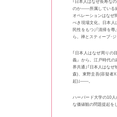
｢日本人はなぜ長寿なの
のか――所属している
オペレーションはなぜ
べき現場文化。日本人
民性をもつ｣｢清掃を
ら。禅とスティーブ･ジ
｢日本人はなぜ周りの
義』から。江戸時代の
界共通｣｢日本人はなぜ
森)、東野圭吾(容疑者
起)｣――。
ハーバード大学の10人
な価値観の問題提起を