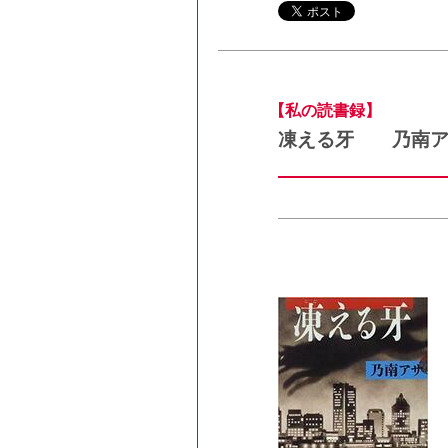
【私の読書録】
凍える牙 乃南