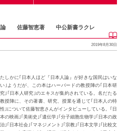
人論 佐藤智恵著 中公新書ラクレ
2019年8月30日
たしかに｢日本人ほど『日本人論』が好きな国民はいな
い｣ようだが、この本はハーバードの教授陣の｢日本研
究｣｢日本人研究｣のエキスが集約されている。名だたる
教授陣に、その著書、研究、授業を通じて｢日本人の特
性｣について佐藤智恵さんがインタビューしている。｢日
本の映画｣｢美術史｣｢遺伝学｣｢分子細胞生物学｣｢日本の政
治｣｢日本社会｣｢マネジメント｣｢宗教｣｢日本文学｣｢比較文