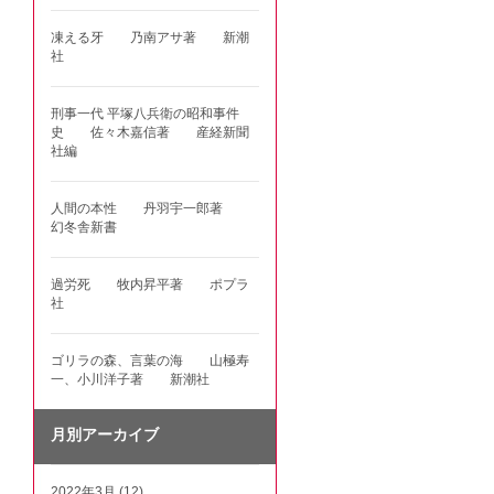
凍える牙 乃南アサ著 新潮
社
刑事一代 平塚八兵衛の昭和事件
史 佐々木嘉信著 産経新聞
社編
人間の本性 丹羽宇一郎著
幻冬舎新書
過労死 牧内昇平著 ポプラ
社
ゴリラの森、言葉の海 山極寿
一、小川洋子著 新潮社
月別アーカイブ
2022年3月 (12)