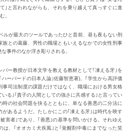
て｣と言われながらも、それを乗り越えて真っすぐに進
む。
ケベルが最大のツールであったひと昔前、昼も夜もない刑
家族との葛藤、男性の職場ともいえるなかでの女性刑事
絶な事件のなか浮き彫りされる。
ンバー教授が日本文学を教える教材として｢凍える牙｣を
｢ハーバードの日本人論｣佐藤智恵著)。｢学生から高評価
の刑事司法制度の課題だけではなく、職場における男女格
いる｣｢貴子の人間としての強さに共感する｣と言ってい
の時の社会問題を抉るとともに、単なる善悪の二分法に
力があるようだ。たしかにこの｢凍える牙｣は時代を映す
｢被害者｣であり、｢善悪｣の基準を問いかける。それゆえ
のは、｢オオカミ犬疾風｣と｢覚醒剤中毒にまでなった笑