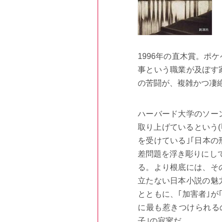
1996年の直木賞。ポ
事という職業が及ぼす
の苦闘が、複雑かつ凄
ハーバード大学のソー
取り上げているという(
を受けている｣｢日本
差問題を浮き彫りにして
る。より根底には、そ
立たない日本小説の魅
とともに、｢加害者｣が
に最も惹きつけられる
子｣の寂寥だ。