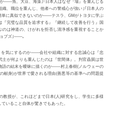
か――魚、大豆、海藻｣｢日本人はなぜ『場』を重んじる
組織、職位を重んじ、他者への警戒心が強い｣｢日本人の
簡単に真似できないのか――テスラ、GMがトヨタに学ぶ
は『完璧な品質を追求する』『継続して改善を行う』国
尊ぶのは神道の、けがれを拒否し清浄感を重視することか
ョブズ｣――。
目を気にするのか――会社や組織に対する忠誠心は『忠
武士が何よりも重んじたのは『世間体』。判官贔屓は世
物語の結末を曖昧に描くのか――村上春樹(ノルウェーの
Xの献身)が世界で愛される理由(善悪等の基準への問題提
の教授が、これほどまで日本(人)研究をし、学生に多様
していること自体が驚きでもあった。