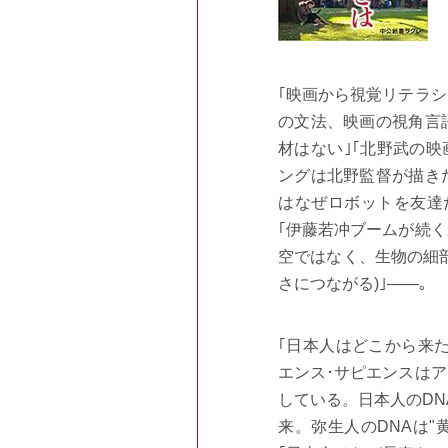
｢映画から視覚リテラ
の文法、映画の視角言
材はない｣｢北野武の映
ングは北野監督が描き
はなぜロボットを友達
｢伊藤若冲ブームが続
空ではなく、生物の細
さにつながる)｣――。
｢日本人はどこから来た
エンス･サピエンスは
している。日本人のDN
来。弥生人のDNAは"