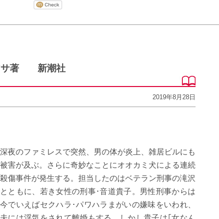
アサ著 新潮社
2019年8月28日
深夜のファミレスで突然、男の体が炎上、雑居ビルにも
被害が及ぶ。さらに奇妙なことにオオカミ犬による連続
殺傷事件が発生する。担当したのはベテラン刑事の滝沢
とともに、若き女性の刑事･音道貴子。男性刑事からは
今でいえばセクハラ･パワハラまがいの嫌味をいわれ、
夫には浮気をされて離婚もする。しかし貴子は｢女なん