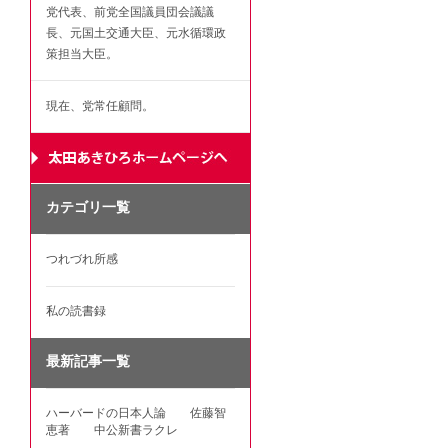
党代表、前党全国議員団会議議
長、元国土交通大臣、元水循環政
策担当大臣。
現在、党常任顧問。
カテゴリ一覧
つれづれ所感
私の読書録
最新記事一覧
ハーバードの日本人論 佐藤智
恵著 中公新書ラクレ