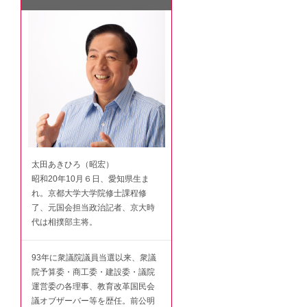
太田あきひろ（昭宏）
昭和20年10月６日、愛知県生ま
れ。京都大学大学院修士課程修
了、元国会担当政治記者、京大時
代は相撲部主将。
93年に衆議院議員当選以来、衆議
院予算委・商工委・建設委・議院
運営委の各理事、教育改革国民会
議オブザーバー等を歴任。前公明