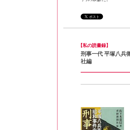
【私の読書録】
刑事一代 平塚八
社編