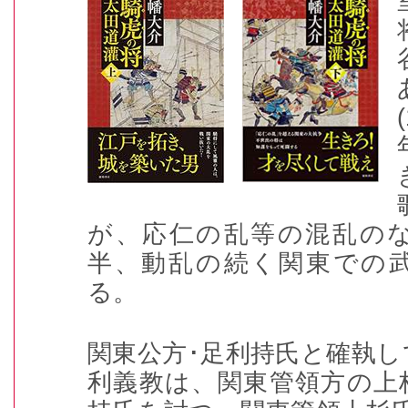
が、応仁の乱等の混乱のな
半、動乱の続く関東での
る。
関東公方･足利持氏と確執し
利義教は、関東管領方の上