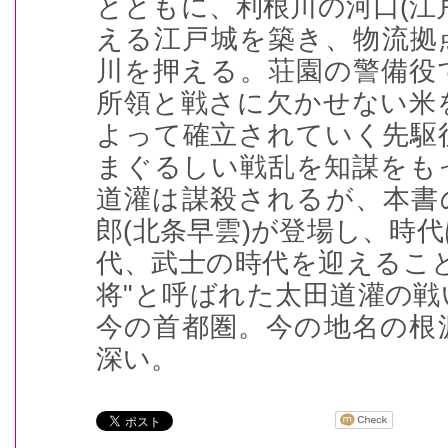
とともに、利根川の河口(江
える江戸城を築き、物流拠
川を押える。荘園の警備役
所領と戦さに欠かせない米
よって確立されていく先駆
まぐるしい戦乱を知謀をも
道灌は謀殺されるが、本書
郎(北条早雲)が登場し、時代
代、武士の時代を迎えるこ
将"と呼ばれた太田道灌の
今の首都圏。今の地名の根
深い。