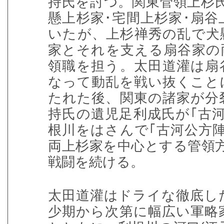
持氏を討つ。関東管領上杉
懸上杉家･宅間上杉家･扇
いたが、上杉禅秀の乱で犬
家とそれを支える扇谷家の
領職を担う。太田道灌は扇
なって動乱を戦い抜くこと
たれた後、関東の諸家が分
持氏の遺児足利成氏が｢古
根川をはさんで｢古河公方陣
両上杉家を中心とする管領
戦闘を続ける。
太田道灌はドライな徹底し
少期から次第に幅広い軍略