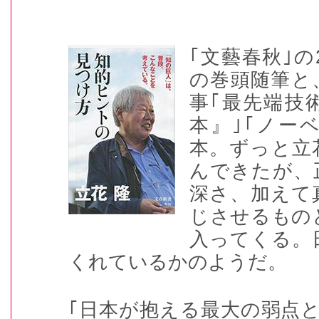
｢文藝春秋｣の
の巻頭随筆と
事｢最先端技
本』｣｢ノー
本。ずっと立
んできたが、
深さ、加えて
じさせるもの
入ってくる。
くれているかのようだ。
｢日本が抱える最大の弱点