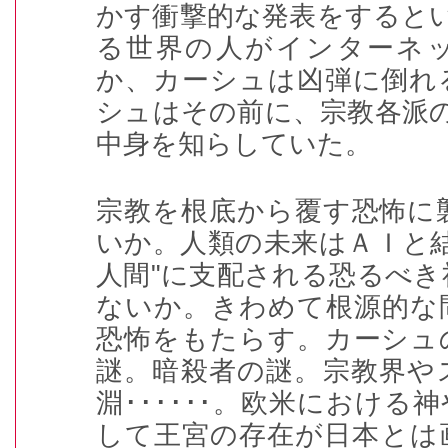
かす衝撃的な発表をすると
る世界の人がインターネ
か、カーシュは凶弾に倒れ
シュはその前に、宗教各派
中身を知らしていた。
宗教を根底から覆す恐怖に
いか。人類の未来はＡＩと
人間"に支配される恐るべ
ないか。きわめて根源的な
恐怖をもたらす。カーシュ
謎。暗殺者の謎。宗教界や
淵･･････。欧米における
して王宮の存在が日本とは