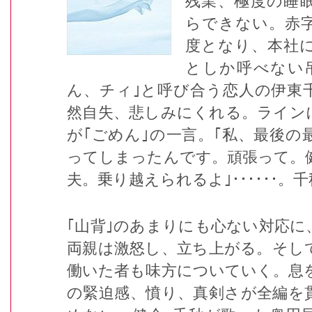
残業、極度の睡
らできない。赤
度となり、本社
としか呼べない
ん、チィ｣と呼び合う恋人の伊東
然自失、悲しみにくれる。ライン
が｢ごめん｣の一言。｢私、最後の
ってしまったんです。頑張って。
夫。乗り越えられるよ｣･･････
｢山背｣のあまりにも心ない対応に
両親は激怒し、立ち上がる。そして
働いた者も味方についていく。息
の緊迫感、憤り、真剣さが全編を