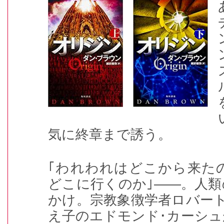
気に終章まで誘う。
｢われわれはどこから来た
どこに行くのか｣――。人
かけ。宗教象徴学者ロバー
え子のエドモンド･カーシ