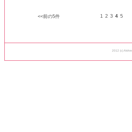
1
2
3
4
5
<<前の5件
2012 (c) Akihir