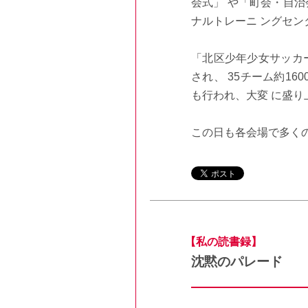
会式」 や「町会・自
ナルトレーニ ングセ
「北区少年少女サッカ
され、 35チーム約1
も行われ、大変 に盛り
この日も各会場で多く
【私の読書録】
沈黙のパレード 