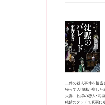
二件の殺人事件を担当
帰って人情味が増した感
夫妻、佐織の恋人･高垣
絶妙のタッチで真実に