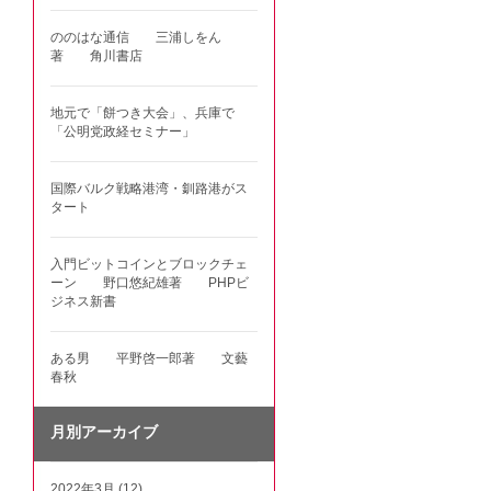
ののはな通信 三浦しをん
著 角川書店
地元で「餅つき大会」、兵庫で
「公明党政経セミナー」
国際バルク戦略港湾・釧路港がス
タート
入門ビットコインとブロックチェ
ーン 野口悠紀雄著 PHPビ
ジネス新書
ある男 平野啓一郎著 文藝
春秋
月別アーカイブ
2022年3月 (12)