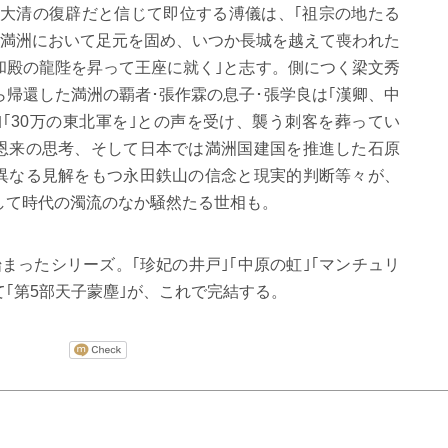
大清の復辟だと信じて即位する溥儀は、｢祖宗の地たる
満洲において足元を固め、いつか長城を越えて喪われた
和殿の龍陛を昇って王座に就く｣と志す。側につく梁文秀
帰還した満洲の覇者･張作霖の息子･張学良は｢漢卿、中
｢30万の東北軍を｣との声を受け、襲う刺客を葬ってい
恩来の思考、そして日本では満洲国建国を推進した石原
異なる見解をもつ永田鉄山の信念と現実的判断等々が、
して時代の濁流のなか騒然たる世相も。
始まったシリーズ。｢珍妃の井戸｣｢中原の虹｣｢マンチュリ
て｢第5部天子蒙塵｣が、これで完結する。