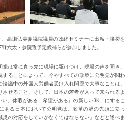
行き、高瀬弘美参議院議員の政経セミナーに出席・挨拶を
下野六太・参院選予定候補らが参加しました。
明党は常に真っ先に現場に駆けつけ、現場の声を聞き、
現することによって、今やすべての政策に公明党が関わ
で論議中の外国人労働者受け入れ問題で大事なことは、
りさせること。そして、日本の若者が入って来られるよ
いい、休暇がある、希望がある』の新しい3K、にするこ
にある日本において公明党は、変革の渦の先頭に立っ
減災の対応をしていかなくてはならない」などと述べま