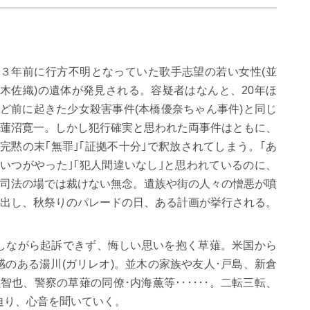
３年前に行方不明となっていた歌手志望の若い女性(並
木佐織)の遺体が発見される。容疑者はなんと、20年ほ
ど前に起きた少女殺害事件(本橋優奈ちゃん事件)と同じ
蓮沼寛一。しかし犯行確実と思われた両事件はともに、
完黙の末｢無罪｣｢証拠不十分｣で釈放されてしまう。｢あ
いつがやった｣｢犯人間違いなし｣と思われているのに、
司法の場では裁けない無念。遺族や街の人々の憎悪が噴
出し、秋祭りのパレードの日、ある計画が挙行される。
しながら起訴できず、悔しい思いを抱く草薙。米国から
のある湯川(ガリレオ)。並木の家族や友人･戸島、新倉
智也、警察の草薙の同僚･内海薫等･･････。二転三転、
迫り、心音を聞いていく。