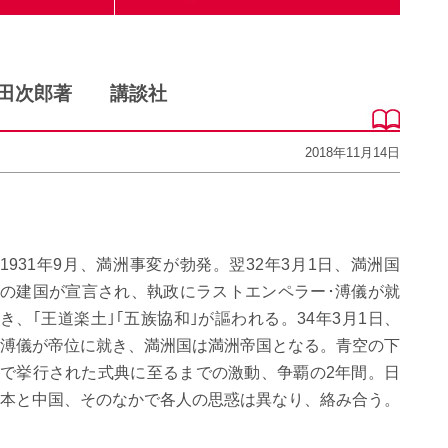
浅田次郎著 講談社
2018年11月14日
1931年9月、満洲事変が勃発。翌32年3月1日、満洲国
の建国が宣言され、執政にラストエンペラー･溥儀が就
き、｢王道楽土｣｢五族協和｣が謳われる。34年3月1日、
溥儀が帝位に就き、満洲国は満洲帝国となる。青空の下
で挙行された式典に至るまでの激動、争覇の2年間。日
本と中国、そのなかで各人の思惑は異なり、絡み合う。