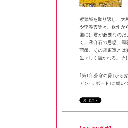
紫禁城を取り返し、太
や李春雲等々。欧州から
国には君が必要なのだ｣
く。蒋介石の思惑、周
莞爾、その関東軍とは
生々しく描かれる。そ
｢第1部蒼穹の昴｣から
アン･リポート｣に続い