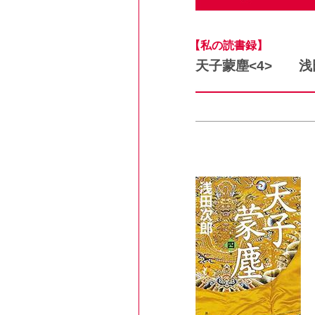
【私の読書録】
天子蒙塵<4> 