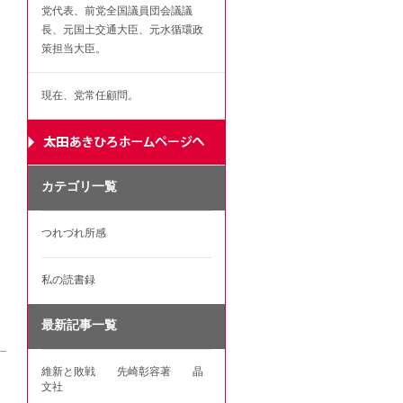
党代表、前党全国議員団会議議
長、元国土交通大臣、元水循環政
策担当大臣。
現在、党常任顧問。
カテゴリ一覧
つれづれ所感
私の読書録
最新記事一覧
維新と敗戦 先崎彰容著 晶
文社