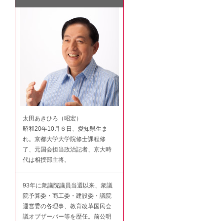
太田あきひろ（昭宏）
昭和20年10月６日、愛知県生ま
れ。京都大学大学院修士課程修
了、元国会担当政治記者、京大時
代は相撲部主将。
93年に衆議院議員当選以来、衆議
院予算委・商工委・建設委・議院
運営委の各理事、教育改革国民会
議オブザーバー等を歴任。前公明