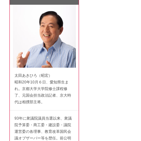
太田あきひろ（昭宏）
昭和20年10月６日、愛知県生ま
れ。京都大学大学院修士課程修
了、元国会担当政治記者、京大時
代は相撲部主将。
93年に衆議院議員当選以来、衆議
院予算委・商工委・建設委・議院
運営委の各理事、教育改革国民会
議オブザーバー等を歴任。前公明