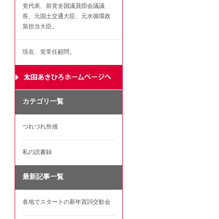
党代表、前党全国議員団会議議
長、元国土交通大臣、元水循環政
策担当大臣。
現在、党常任顧問。
カテゴリ一覧
つれづれ所感
私の読書録
最新記事一覧
各地でスタートの新年賀詞交歓会