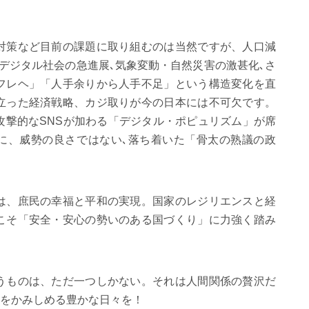
対策など目前の課題に取り組むのは当然ですが、人口減
デジタル社会の急進展､気象変動・自然災害の激甚化､さ
フレヘ」「人手余りから人手不足」という構造変化を直
立った経済戦略、カジ取りが今の日本には不可欠です。
攻撃的な
SNS
が加わる「デジタル・ポピュリズム」が席
に、威勢の良さではない､落ち着いた「骨太の熟議の政
。
は、庶民の幸福と平和の実現。国家のレジリエンスと経
こそ「安全・安心の勢いのある国づくり」に力強く踏み
うものは、ただ一つしかない。それは人間関係の贅沢だ
をかみしめる豊かな日々を！