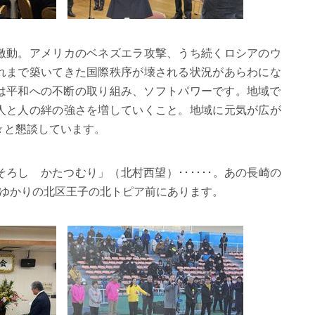
激動。アメリカのベネズエラ攻撃、
うち続くロシアのウ
れまで築いてきた国際秩序が壊される状況があらわにな
は平和への不断の取り組み、ソフトパワーです。
地域で
人と人の絆の強さを増していくこと。
地域に元気が広が
々と懇談しています。
ろし かたつむり」（北村西望）･･････。あの長崎の
ゆかりの北区王子の北トピア前にあります。