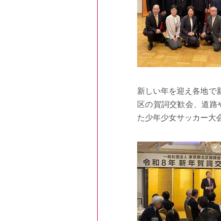
新しい年を迎え各地で
区の賀詞交歓会、
道路
た少年少女サッカー大