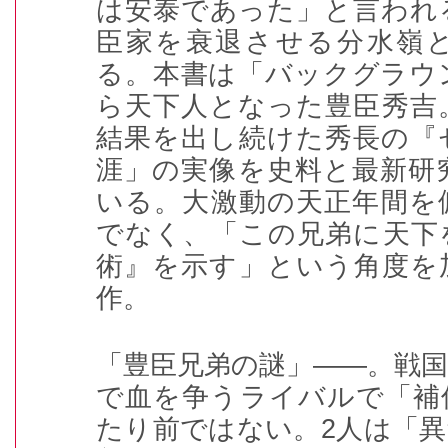
は安泰であった」と言われ
臣家を衰退させる分水嶺
る。本書は「バックグラウ
ら天下人となった豊臣秀吉
結果を出し続けた秀長の『
涯」の実像を史料と最新研
いる。大激動の天正年間を
でなく、「この兄弟に天下
術』を示す」という角度を
作。
「豊臣兄弟の謎」――。戦
で血を争うライバルで「補
たり前ではない。
2
人は「異