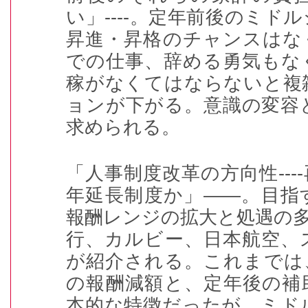
い」
----
。定年前後のミドル
昇進・昇格のチャンスはな
での仕事、辞める勇気もな
稼がなくてはならないと複
ョンが下がる。意識の変容
求められる。
「人事制度改革の方向性---
年延長制度か」――。目指
報酬レンジの拡大と処遇の
行、カルビー、日本航空、
が紹介される。これまでは
の報酬減額と、定年後の補
本的な特徴だったが、ミド