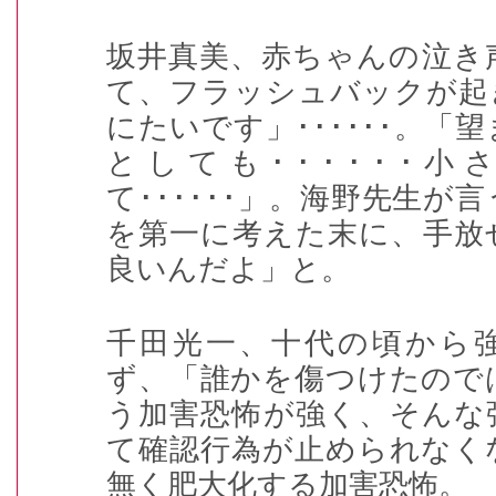
坂井真美、赤ちゃんの泣き
て、フラッシュバックが起
にたいです」
･･････
。「望
としても
･･････
小
て
･･････
」。海野先生が言
を第一に考えた末に、手放
良いんだよ」と。
千田光一、十代の頃から
ず、「誰かを傷つけたので
う加害恐怖が強く、そんな
て確認行為が止められなく
無く肥大化する加害恐怖。