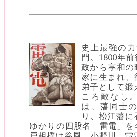
史上最強の力
門。
1800
年前
政から享和の
家に生まれ、
弟子として鍛
ころ敵なし
は、藩同士
り、松江藩に
ゆかりの四股名「雷電」を
戸相撲は谷風、小野川、雷