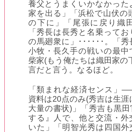
養父とうまくいかなかった
家を出る」「浜松で山伏の
の下に」「尾張に戻り織
「秀長は長秀と名乗ってお
の馬廻衆に」
･･････
。「秀
小牧・長久手の戦いの最中
柴家
(
もう俺たちは織田家の
言だと言う。なるほど。
「類まれな経済センス」―
資料は
20
点のみ
(
秀吉は生涯
大量の書状
)
」「秀吉も黒田
する』人で、他と交流・外
いた」「明智光秀は四国外