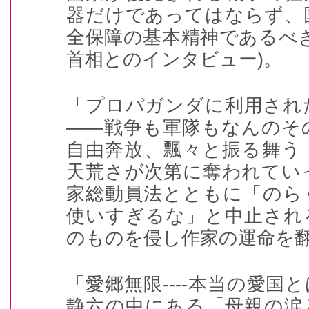
器だけであってはならず、
全保障の基本精神であるべ
首相とのインタビュー
)
。
「プロパガンダに利用され
――戦争も軍隊もなんのそ
自由奔放、飄々と振る舞う
天荒さが次第に奪われてい
家総動員法とともに「のら
使いすぎるな」と中止され
のものを侵し作家の運命を
「愛郷無限----本当の愛国
静六の中にある「母親の涙