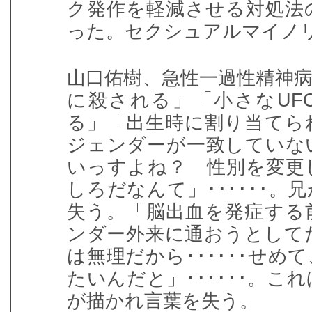
ク発作を軽減させる対処法
った。セクシュアルマイノ
山口佑樹、急性一過性精神
に殺される」「小さな
UF
る」「出生時に割り当てら
ジェンダーが一致していな
いっすよね？ 性別を変更
しろだなんて」
･･････
。兄
失う。「脳出血を発症する
ンダー外来に通おうとして
は無理だから
･･････
せめて
たいんだと」
･･････
。これ
が描かれ言葉を失う。