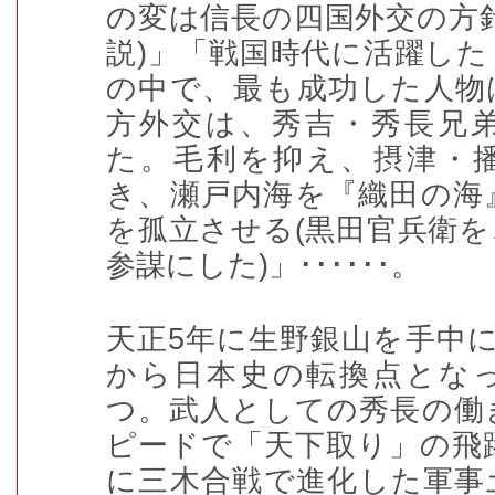
の変は信長の四国外交の方
説
)
」「戦国時代に活躍した
の中で、最も成功した人物
方外交は、秀吉・秀長兄
た。毛利を抑え、摂津・
き、瀬戸内海を『織田の海
を孤立させる
(
黒田官兵衛を
参謀にした
)
」
･･････
。
天正
5
年に生野銀山を手中
から日本史の転換点とな
つ。武人としての秀長の働
ピードで「天下取り」の飛
に三木合戦で進化した軍事