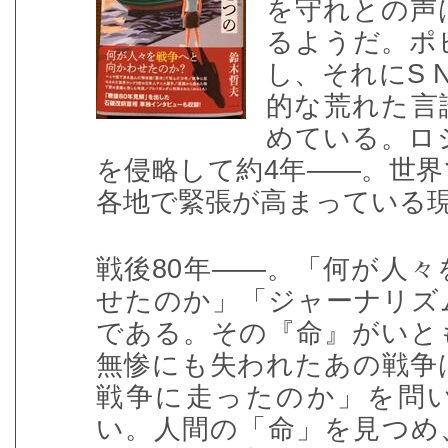
を守れとの声
るようだ。ポ
し、それに
S 
的な荒れた言
めている。ロ
を侵略して約
4
年――。世界
各地で緊張が高まっている
戦後
80
年――。「何が人々
せたのか」「ジャーナリズ
である。その『命』がいと
無惨にも失われたあの戦争
戦争に走ったのか」を問
い。人間の「命」を見つめ