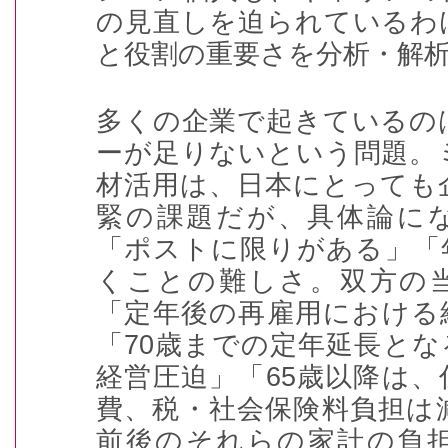
の見直しを迫られているわ
と役割の重要さを分析・解
多くの企業で起きているの
ーが足りないという問題。
材活用は、日本にとっても
緊の課題だが、具体論に
「ポストに限りがある」「
くことの難しさ。双方の
「定年後の再雇用における
「
70
歳までの定年延長とな
経営圧迫」「
65
歳以降は、
費、税・社会保険料負担は
前後のそれらの家計の負