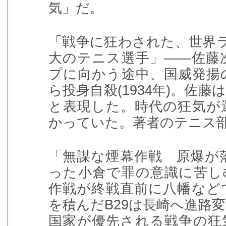
気」だ。
「戦争に狂わされた、世界
大のテニス選手」――佐藤
プに向かう途中、国威発揚
ら投身自殺
(1934
年
)
。佐藤は
と表現した。時代の狂気が
かっていた。著者のテニス
「無謀な煙幕作戦 原爆が
った小倉で罪の意識に苦し
作戦が終戦直前に八幡など
を積んだ
B29
は長崎へ進路変
国家が優先される戦争の狂