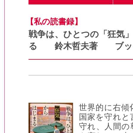
【私の読書録】
戦争は、ひとつの「狂気
る 鈴木哲夫著 ブッ
世界的に右傾
国家を守れと
守れ、人間の