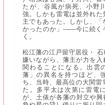
たが、谷風が病死、小野
強。しかも雷電は並外れた
主でもあった。しかし、「
かったのか」――今に続く
く。
松江藩の江戸留守居役・ 
嫌いながら、藩主が力を入
関わることになる。出雲
藩」の異名を持つほど、
ち、当時、最高位の大関雷
た。多平太は次第に雷電
が、土俵が各藩の対立や興
負や星の貸し借りに振り回