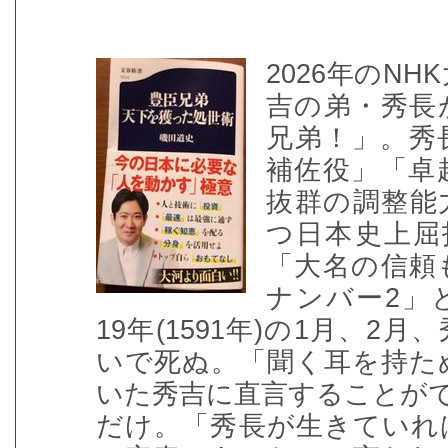
2026
年の
NHK
吉の弟・秀長
兄弟！」。秀
補佐役」「卓
抜群の調整能
つ日本史上屈
「大名の信頼
ナンバー
2
」
19
年
(1591
年
)
の
1
月、
2
月、
いで死ぬ。「聞く耳を持た
いた秀吉に直言することが
だけ。「秀長が生きていれ