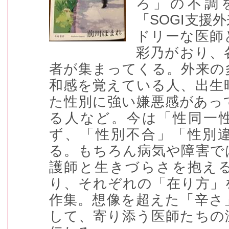
ろ」の不調
「
SOGI
支援外
ドリーな医師
彩乃がおり、
者が集まってくる。外来の
和感を覚えている人、出生
た性別に強い嫌悪感があっ
る人など。今は「性同一
ず、「性別不合」「性別
る。もちろん病気や障害で
護師と生きづらさを抱え
り、それぞれの「在り方」
作集。想像を超えた「辛さ
して、寄り添う医師たちの