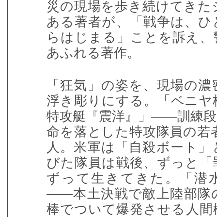
災の現場を歩き続けてきた
ある著者が、「戦争は、ひ
らはじまる」ことを訴え、
あふれる著作。
「狂気」の姿を、現場の濃
浮き彫りにする。「ベニヤ
特攻艇『震洋』」――訓練
命を落とした特攻隊員の若
人。米軍は「自殺ボート」
びた隊員は戦後、ずっと「
ずって生きてきた。「潜
――本土決戦で敵上陸部隊
棒でついて爆発させる人間