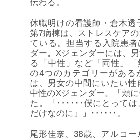
伝わる。
休職明けの看護師・倉木透
第
7
病棟は、ストレスケアの
ている。担当する入院患者
ダー。
X
ジェンダーには、男
る「中性」など「両性」「
の
4
つのカテゴリーがある
は、男女の中間にいたい性
中性の
X
ジェンダー。「頬に
た。『
･･････
僕にとっては
だけなのに』」
･･････
。
尾形佳奈、
38
歳、アルコー