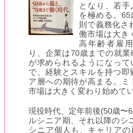
となり、若手
を極める。
65
則で義務化さ
働市場は大き
高年齢者雇
り、企業は
70
歳までの就業
が求められるようになって
で、経験とスキルを持つ即
ア層への期待が高まる。ミ
市場は大きく変わり始めて
現役時代、定年前後
(50
歳〜
6
ルシニア期、それ以降のシニア
シニア個人も、キャリアの