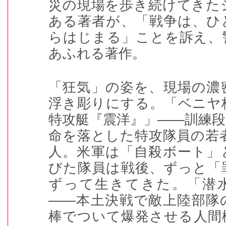
災の現場を歩き続けてきた
ある著者が、「戦争は、ひ
らはじまる」ことを訴え、
あふれる著作。
「狂気」の姿を、現場の濃
浮き彫りにする。「ベニヤ
特攻艇『震洋』」――訓練
命を落とした特攻隊員の若
人。米軍は「自殺ボート」
びた隊員は戦後、ずっと「
ずって生きてきた。「潜
――本土決戦で敵上陸部隊
棒でついて爆発させる人間