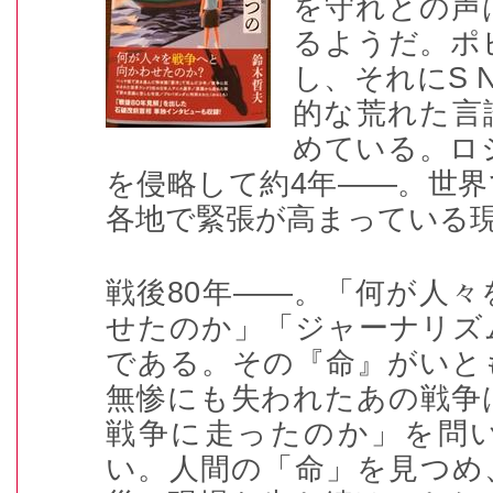
を守れとの声
るようだ。ポ
し、それに
S 
的な荒れた言
めている。ロ
を侵略して約
4
年――。世界
各地で緊張が高まっている
戦後
80
年――。「何が人々
せたのか」「ジャーナリズ
である。その『命』がいと
無惨にも失われたあの戦争
戦争に走ったのか」を問
い。人間の「命」を見つめ