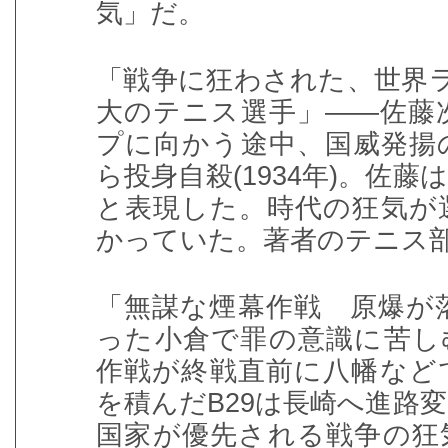
気」だ。
「戦争に狂わされた、世界
大のテニス選手」――佐藤
プに向かう途中、国威発揚
ら投身自殺
(1934
年
)
。佐藤は
と表現した。時代の狂気が
かっていた。著者のテニス
「無謀な煙幕作戦 原爆が
った小倉で罪の意識に苦し
作戦が終戦直前に八幡など
を積んだ
B29
は長崎へ進路変
国家が優先される戦争の狂