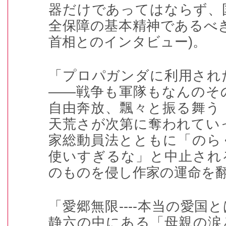
器だけであってはならず、
全保障の基本精神であるべ
首相とのインタビュー
)
。
「プロパガンダに利用され
――戦争も軍隊もなんのそ
自由奔放、飄々と振る舞う
天荒さが次第に奪われてい
家総動員法とともに「のら
使いすぎるな」と中止され
のものを侵し作家の運命を
「愛郷無限----本当の愛国
静六の中にある「母親の涙