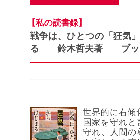
【私の読書録】
戦争は、ひとつの「狂気
る 鈴木哲夫著 ブッ
世界的に右傾
国家を守れと
守れ、人間の