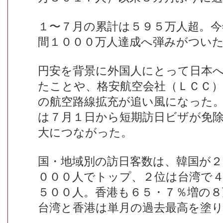
１〜７月の累計は５９５万人超。今
間１０００万人達成へ弾みがつい
円安を背景に外国人にとって日本
たことや、格安航空会社（ＬＣＣ
の航空路線拡充が追い風になった
は７月１日から短期訪日ビザが免
大につながった。
国・地域別の訪日客数は、韓国が２
０００人でトップ、２位は台湾で
５００人。香港も６５・７％増の８
台湾と香港は単月の過去最高を塗