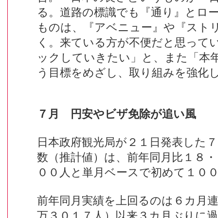
る。道路の標識でも『通り』とロ
ものは、『アベニュー』や『スト
く。来ている方が不便だと思って
ックしていきたい」と、また「本
う目標をめざし、取り組みを強化
７月 円安やビザ免除が追い風
日本政府観光局が２１日発表した７
数（推計値）は、前年同月比１８・
００人と単月ベースで初めて１０
前年同月実績を上回るのは６カ月連
万３０１７人）以来３カ月ぶりに