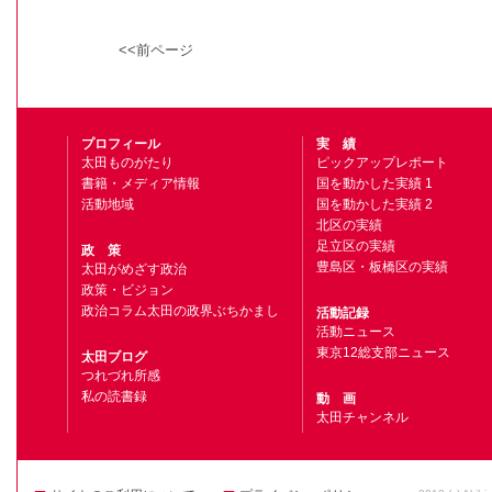
<<前ページ
プロフィール
実 績
太田ものがたり
ピックアップレポート
書籍・メディア情報
国を動かした実績 1
活動地域
国を動かした実績 2
北区の実績
足立区の実績
政 策
豊島区・板橋区の実績
太田がめざす政治
政策・ビジョン
政治コラム太田の政界ぶちかまし
活動記録
活動ニュース
東京12総支部ニュース
太田ブログ
つれづれ所感
私の読書録
動 画
太田チャンネル