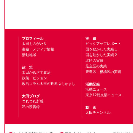
プロフィール
実 績
太田ものがたり
ピックアップレポート
書籍・メディア情報
国を動かした実績 1
活動地域
国を動かした実績 2
北区の実績
足立区の実績
政 策
豊島区・板橋区の実績
太田がめざす政治
政策・ビジョン
政治コラム太田の政界ぶちかまし
活動記録
活動ニュース
東京12総支部ニュース
太田ブログ
つれづれ所感
私の読書録
動 画
太田チャンネル