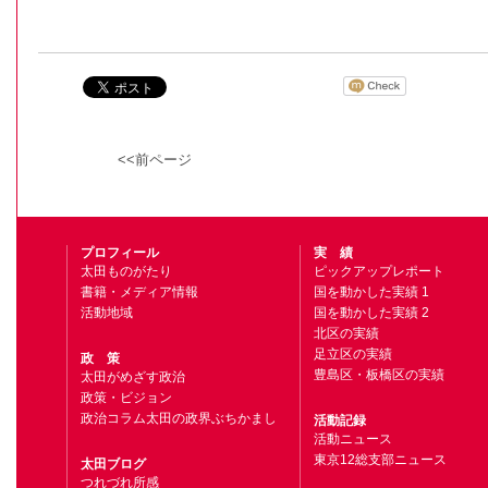
<<前ページ
プロフィール
実 績
太田ものがたり
ピックアップレポート
書籍・メディア情報
国を動かした実績 1
活動地域
国を動かした実績 2
北区の実績
足立区の実績
政 策
豊島区・板橋区の実績
太田がめざす政治
政策・ビジョン
政治コラム太田の政界ぶちかまし
活動記録
活動ニュース
東京12総支部ニュース
太田ブログ
つれづれ所感