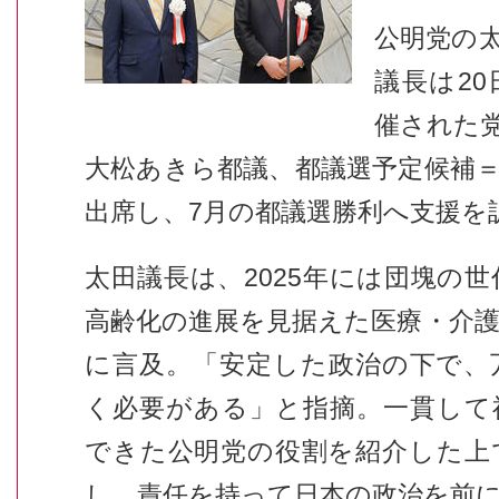
公明党の
議長は2
催された
大松あきら都議、都議選予定候補
出席し、7月の都議選勝利へ支援を
太田議長は、2025年には団塊の世
高齢化の進展を見据えた医療・介
に言及。「安定した政治の下で、
く必要がある」と指摘。一貫して
できた公明党の役割を紹介した上
し、責任を持って日本の政治を前