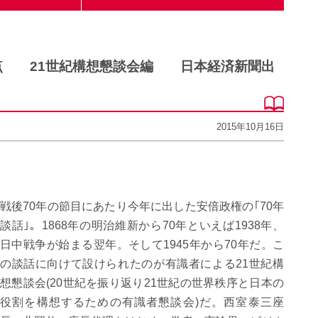
論点 21世紀構想懇談会編 日本経済新聞出
2015年10月16日
戦後70年の節目にあたり今年に出した安倍政権の｢70年
談話｣。1868年の明治維新から70年といえば1938年、
日中戦争が始まる翌年。そして1945年から70年だ。こ
の談話に向けて設けられたのが有識者による21世紀構
想懇談会(20世紀を振り返り21世紀の世界秩序と日本の
役割を構想するための有識者懇談会)だ。西室泰三座