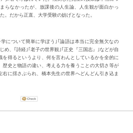
まらなかったが、放課後の人生論、人生観が面白かっ
た。だから正直、大学受験の妨げとなった。
子学について簡単に学ぼう｣｢論語は本当に完全無欠なの
じめ、｢詩経｣｢老子の世界観｣｢正史『三国志』｣などが自
識を得るというより、何を言わんとしているかを全的に
、歴史と物語の違い、考える力を養うことの大切さ等が
左右に揺さぶられ、橋本先生の世界へどんどん引き込ま