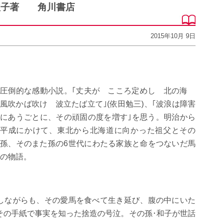
秋子著 角川書店
2015年10月 9日
圧倒的な感動小説。｢丈夫が こころ定めし 北の海
風吹かば吹け 波立たば立て｣(依田勉三)、｢波浪は障害
にあうごとに、その頑固の度を増す｣を思う。明治から
平成にかけて、東北から北海道に向かった祖父とその
孫、そのまた孫の6世代にわたる家族と命をつないだ馬
の物語。
しながらも、その愛馬を食べて生き延び、腹の中にいた
その手紙で事実を知った捨造の号泣。その孫･和子が世話