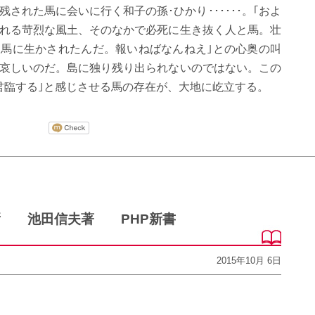
残された馬に会いに行く和子の孫･ひかり･･････。｢およ
される苛烈な風土、そのなかで必死に生き抜く人と馬。壮
｢馬に生かされたんだ。報いねばなんねえ｣との心奥の叫
が哀しいのだ。島に独り残り出られないのではない。この
君臨する｣と感じさせる馬の存在が、大地に屹立する。
焉 池田信夫著 PHP新書
2015年10月 6日