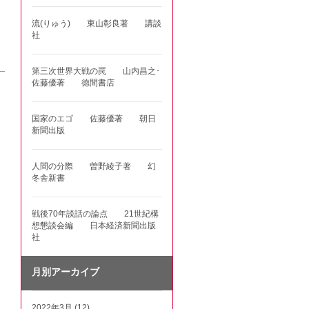
流(りゅう) 東山彰良著 講談
社
第三次世界大戦の罠 山内昌之･
佐藤優著 徳間書店
国家のエゴ 佐藤優著 朝日
新聞出版
人間の分際 曽野綾子著 幻
冬舎新書
戦後70年談話の論点 21世紀構
想懇談会編 日本経済新聞出版
社
月別アーカイブ
2022年3月 (12)