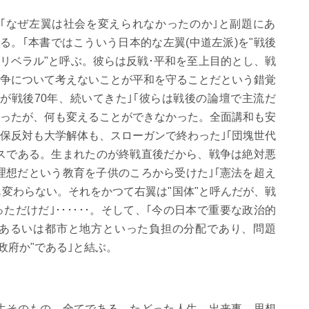
｢なぜ左翼は社会を変えられなかったのか｣と副題にあ
る。｢本書ではこういう日本的な左翼(中道左派)を"戦後
リベラル"と呼ぶ。彼らは反戦･平和を至上目的とし、戦
争について考えないことが平和を守ることだという錯覚
が戦後70年、続いてきた｣｢彼らは戦後の論壇で主流だ
ったが、何も変えることができなかった。全面講和も安
保反対も大学解体も、スローガンで終わった｣｢団塊世代
スである。生まれたのが終戦直後だから、戦争は絶対悪
理想だという教育を子供のころから受けた｣｢憲法を超え
も変わらない。それをかつて右翼は"国体"と呼んだが、戦
っただけだ｣･･････。そして、｢今の日本で重要な政治的
あるいは都市と地方といった負担の分配であり、問題
政府か"である｣と結ぶ。
生そのもの、全てである。たどった人生、出来事、思想