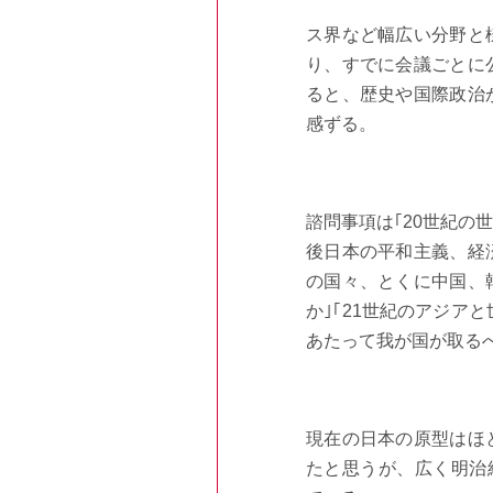
ス界など幅広い分野と
り、すでに会議ごとに
ると、歴史や国際政治
感ずる。
諮問事項は｢20世紀の
後日本の平和主義、経
の国々、とくに中国、
か｣｢21世紀のアジア
あたって我が国が取る
現在の日本の原型はほと
たと思うが、広く明治