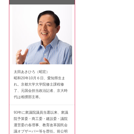
太田あきひろ（昭宏）
昭和20年10月６日、愛知県生ま
れ。京都大学大学院修士課程修
了、元国会担当政治記者、京大時
代は相撲部主将。
93年に衆議院議員当選以来、衆議
院予算委・商工委・建設委・議院
運営委の各理事、教育改革国民会
議オブザーバー等を歴任。前公明