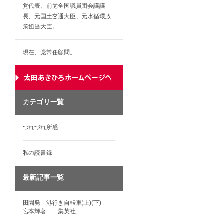
党代表、前党全国議員団会議議
長、元国土交通大臣、元水循環政
策担当大臣。
現在、党常任顧問。
カテゴリ一覧
つれづれ所感
私の読書録
最新記事一覧
田園発 港行き自転車(上)(下)
宮本輝著 集英社