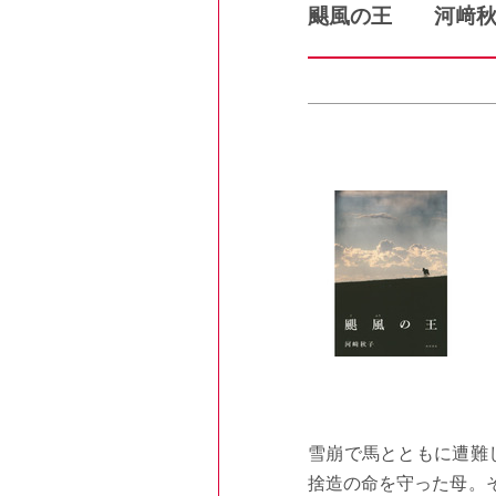
颶風の王 河﨑
雪崩で馬とともに遭難
捨造の命を守った母。