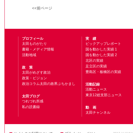
<<前ページ
プロフィール
実 績
太田ものがたり
ピックアップレポート
書籍・メディア情報
国を動かした実績 1
活動地域
国を動かした実績 2
北区の実績
足立区の実績
政 策
豊島区・板橋区の実績
太田がめざす政治
政策・ビジョン
政治コラム太田の政界ぶちかまし
活動記録
活動ニュース
東京12総支部ニュース
太田ブログ
つれづれ所感
私の読書録
動 画
太田チャンネル