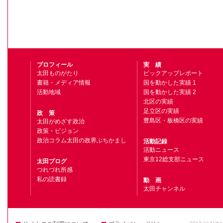
プロフィール
実 績
太田ものがたり
ピックアップレポート
書籍・メディア情報
国を動かした実績 1
活動地域
国を動かした実績 2
北区の実績
足立区の実績
政 策
豊島区・板橋区の実績
太田がめざす政治
政策・ビジョン
政治コラム太田の政界ぶちかまし
活動記録
活動ニュース
東京12総支部ニュース
太田ブログ
つれづれ所感
私の読書録
動 画
太田チャンネル