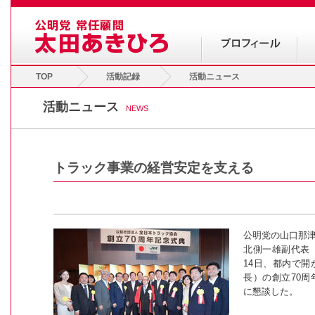
TOP
活動記録
活動ニュース
活動ニュース
NEWS
トラック事業の経営安定を支える
公明党の山口那
北側一雄副代表
14日、都内で
長）の創立70
に懇談した。