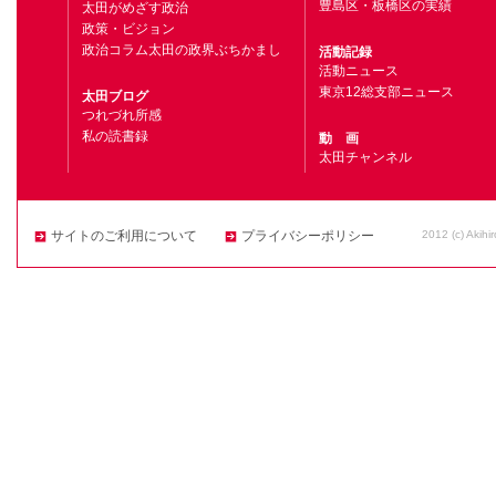
豊島区・板橋区の実績
太田がめざす政治
政策・ビジョン
政治コラム太田の政界ぶちかまし
活動記録
活動ニュース
東京12総支部ニュース
太田ブログ
つれづれ所感
私の読書録
動 画
太田チャンネル
2012 (c) Akihi
サイトのご利用について
プライバシーポリシー