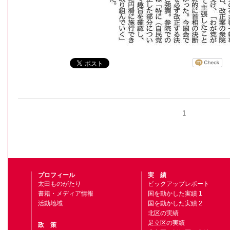
1
プロフィール
実 績
太田ものがたり
ピックアップレポート
書籍・メディア情報
国を動かした実績 1
活動地域
国を動かした実績 2
北区の実績
足立区の実績
政 策