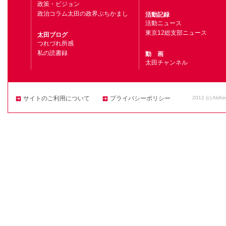
政策・ビジョン
政治コラム太田の政界ぶちかまし
活動記録
活動ニュース
東京12総支部ニュース
太田ブログ
つれづれ所感
私の読書録
動 画
太田チャンネル
2012 (c) Akihi
サイトのご利用について
プライバシーポリシー