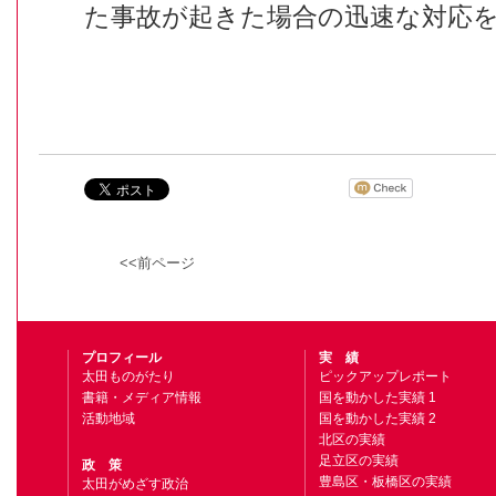
た事故が起きた場合の迅速な対応
<<前ページ
プロフィール
実 績
太田ものがたり
ピックアップレポート
書籍・メディア情報
国を動かした実績 1
活動地域
国を動かした実績 2
北区の実績
足立区の実績
政 策
豊島区・板橋区の実績
太田がめざす政治