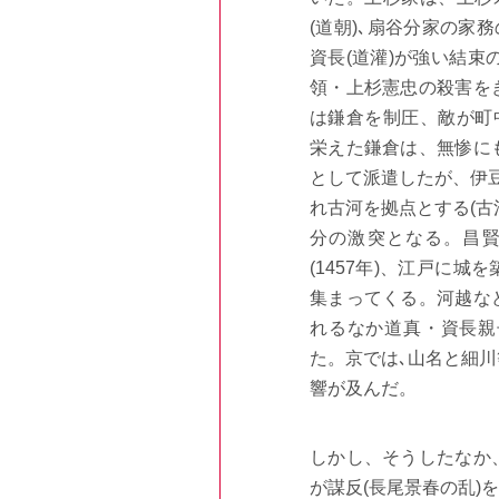
(
道朝
)
､扇谷分家の家務
資長
(
道灌
)
が強い結束
領・上杉憲忠の殺害を
は鎌倉を制圧、敵が町
栄えた鎌倉は、無惨に
として派遣したが、伊
れ古河を拠点とする
(
古
分の激突となる。昌賢
(1457
年
)
、江戸に城を
集まってくる。河越な
れるなか道真・資長親
た。京では､山名と細
響が及んだ。
しかし、そうしたなか
が謀反
(
長尾景春の乱
)
を