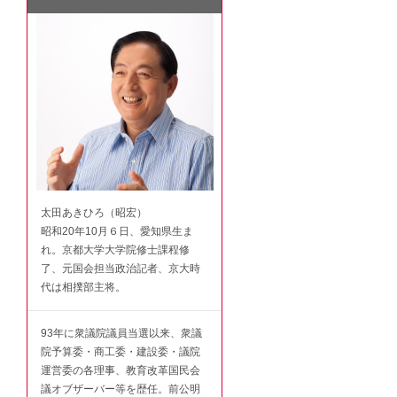
太田あきひろ（昭宏）
昭和20年10月６日、愛知県生ま
れ。京都大学大学院修士課程修
了、元国会担当政治記者、京大時
代は相撲部主将。
93年に衆議院議員当選以来、衆議
院予算委・商工委・建設委・議院
運営委の各理事、教育改革国民会
議オブザーバー等を歴任。前公明