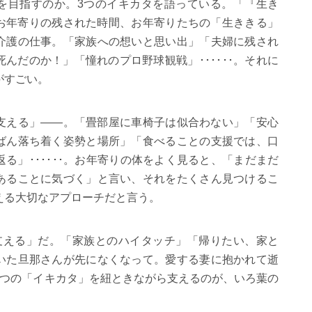
を目指すのか。
3
つのイキカタを語っている。「『生き
お年寄りの残された時間、お年寄りたちの「生ききる」
介護の仕事。「家族への想いと思い出」「夫婦に残され
死んだのか！」「憧れのプロ野球観戦」
･･････
。それに
がすごい。
支える」――。「畳部屋に車椅子は似合わない」「安心
ばん落ち着く姿勢と場所」「食べることの支援では、口
返る」
･
･
･
･
･
･
。お年寄りの体をよく見ると、「まだまだ
あることに気づく」と言い、それをたくさん見つけるこ
える大切なアプローチだと言う。
支える」だ。「家族とのハイタッチ」「帰りたい、家と
いた旦那さんが先になくなって。愛する妻に抱かれて逝
つの「イキカタ」を紐ときながら支えるのが、いろ葉の