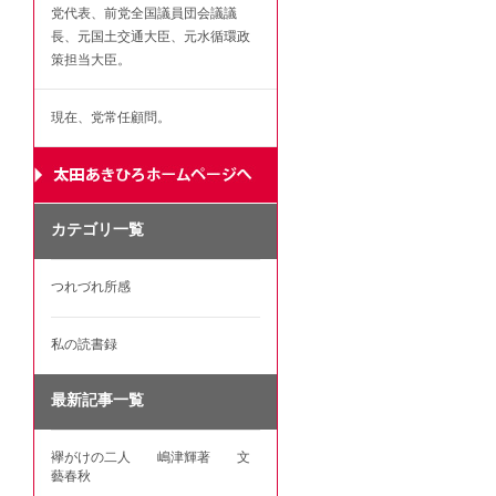
党代表、前党全国議員団会議議
長、元国土交通大臣、元水循環政
策担当大臣。
現在、党常任顧問。
カテゴリ一覧
つれづれ所感
私の読書録
最新記事一覧
襷がけの二人 嶋津輝著 文
藝春秋