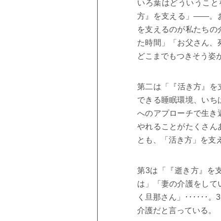
いろ葉はどういうこと
方』を支える」――。
を支えるのが私たちの
た時間」「お父さん、
どこまでもつきそう姿
第二は「『活き方』を
できる睡眠環境、いち
へのアプローチで生き
やれることがたくさん
とも、「活き方」を支
第
3
は「『逝き方』を
は」「妻の介護をして
く旦那さん」
･
･
･
･
･
･
。
3
介護だと言っている。