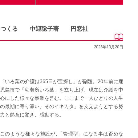
をつくる 中迎聡子著 円窓社
2023年10月20日
「いろ葉の介護は
365
日が宝探し」が副題。
20
年前に鹿
児島市で「宅老所いろ葉」を立ち上げ、現在は介護を中
心にした様々な事業を営む。ここまで一人ひとりの人生
の最期に寄り添い、そのイキカタ」を支えようとする努
力と熱意に驚き、感動する。
このような様々な施設が､「管理型」になる事は否めな