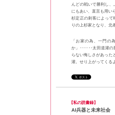
んどの戦いで勝利し、
にもあい、直言も用い
杉定正の刺客によって
りの上杉家となり、北
「お家の為、一門の
か」
･
･
･
･
･
･
太田道灌の
らない悔しさがあった
灌。せり上がってくる
【私の読書録】
AI兵器と未来社