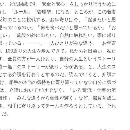
い。どの組織でも「安全と安心」をしっかり行うために
は、「ルール」「管理型」になる。ところが、この若者
反対のことに挑戦する。お年寄りは今、「起きたいと思
思っているのか」「何を食べたいと思っているか」「お
たい」「施設の外に出たい。自然に触れたい。家に帰り
思っている」
･
･
･
･
･
･
。一人ひとりがみな違う。「お年寄
ば、
100
通りの人生を歩んできて、私たちと出会い、私た
す。全員の方が一人ひとり、自分の人生というストーリ
唯一無二のストーリーがあり、今がある」と、人生のス
とする介護を行おうとするのだ。読んでいくと、介護に
付け、相手の本当の気持ちに寄り添っていない自分に気づ
は、介護においてだけでなく、「いろ葉流・仕事の流
研修」「みんな違うから個性が輝く」など、職員育成に
李。相手に寄り添ってチームを作ろうとしている。それ
」だ。