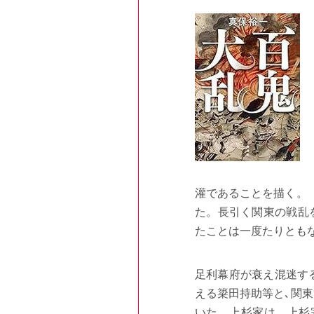
灌であることを描く。
た。長引く関東の戦乱
たことは一度たりとも
足利幕府が衰え混迷す
える簗田持助等と､関
いた。上杉家は、上杉