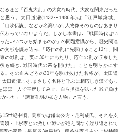
なるほど「百鬼大乱」の大変な時代、大変な関東だった
と思う。太田道灌
(1432
〜
1486
年
)
は「江戸城築城」
「山吹伝説」などが名高いが､人物像そのものはあまり
伝わっていないようだ。しかし本書は､「戦国時代はい
ったいいつから始まるのか」の問題意識から、歴史関連
の文献を読み込み､「応仁の乱に先駆けること
13
年、関
東の戦乱は、実に
30
年にわたり、応仁の乱が収束した
後も続き､戦国時代の幕を開けた」ことを明らかにす
る。その血みどろの
30
年を駆け抜けた名将が、太田道
「太田道灌こそ､まさしく名将と呼ぶに相応しき漢であっ
をほぼ一人で平定してみせ、自ら指揮を執った戦で負け
なかった」「諸葛孔明の如き人物」と言う。
る
15
世紀中頃。関東では鎌倉公方・足利成氏、それを支
東管領・上杉家との激しい戦いが絶え間なく繰り返されて
宗家の家務・長尾景仲
(
昌賢
)、
扇谷分家当主の上杉持朝