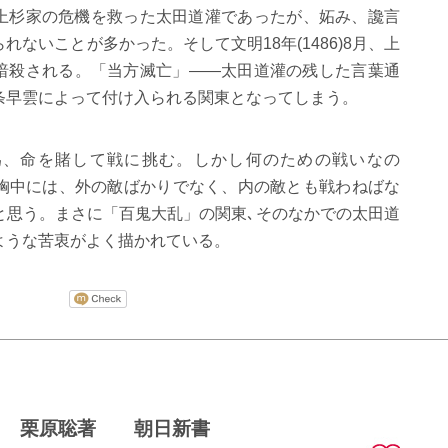
上杉家の危機を救った太田道灌であったが、妬み、讒言
られないことが多かった。そして文明
18
年
(1486)8
月、上
暗殺される。「当方滅亡」――太田道灌の残した言葉通
条早雲によって付け入られる関東となってしまう。
為、命を賭して戦に挑む。しかし何のための戦いなの
胸中には、外の敵ばかりでなく、内の敵とも戦わねばな
と思う。まさに「百鬼大乱」の関東､そのなかでの太田道
ような苦衷がよく描かれている。
会 栗原聡著 朝日新書