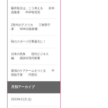
藤井聡太は、こう考える 杉本
昌隆著 PHP研究所
Z世代のアメリカ 三牧聖子
著 NHK出版新書
秋のスポーツ行事盛大に！
日本の死角 現代ビジネス
編 講談社現代新書
最強のケアチームをつくる 中
迎聡子著 円窓社
月別アーカイブ
2023年11月 (1)