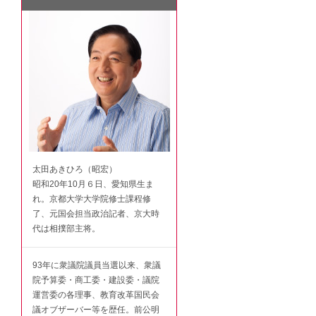
太田あきひろ（昭宏）
昭和20年10月６日、愛知県生ま
れ。京都大学大学院修士課程修
了、元国会担当政治記者、京大時
代は相撲部主将。
93年に衆議院議員当選以来、衆議
院予算委・商工委・建設委・議院
運営委の各理事、教育改革国民会
議オブザーバー等を歴任。前公明