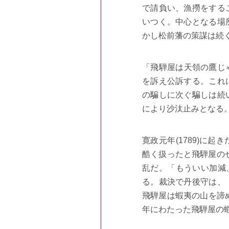
で請負い、漁撈をする
いつく。中心となる場
かし松前藩の策謀は続
「飛騨屋は天領の鷹じ
を訴え公訴する。これ
の騙しに次ぐ騙しは続
により沙汰止みとなる
寛政元年
(1789)
に起き
酷く扱ったと飛騨屋の
乱だ。「もういい加減、
る。裁決で丹後守は、
飛騨屋は蝦夷の山を諦
年にわたった飛騨屋の