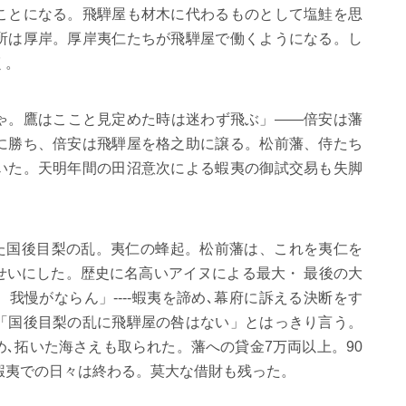
ことになる。飛騨屋も材木に代わるものとして塩鮭を思
所は厚岸。厚岸夷仁たちが飛騨屋で働くようになる。し
く。
ゃ。鷹はここと見定めた時は迷わず飛ぶ」――倍安は藩
に勝ち、倍安は飛騨屋を格之助に譲る。松前藩、侍たち
いた。天明年間の田沼意次による蝦夷の御試交易も失脚
。
た国後目梨の乱。夷仁の蜂起。松前藩は、これを夷仁を
せいにした。歴史に名高いアイヌによる最大・ 最後の大
我慢がならん」----蝦夷を諦め､幕府に訴える決断をす
「国後目梨の乱に飛騨屋の咎はない」とはっきり言う。
め､拓いた海さえも取られた。藩への貸金
7
万両以上。
90
蝦夷での日々は終わる。莫大な借財も残った。