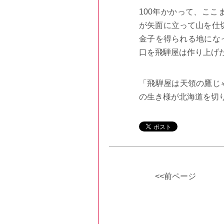
100
年かかって、ここ
が矢面に立って山を仕
金子を得られる地にな
口を飛騨屋は作り上げ
「飛騨屋は天領の鷹じ
の生き様が北海道を切
<<前ページ