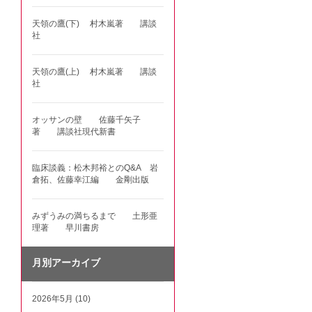
天領の鷹(下) 村木嵐著 講談
社
天領の鷹(上) 村木嵐著 講談
社
オッサンの壁 佐藤千矢子
著 講談社現代新書
臨床談義：松木邦裕とのQ&A 岩
倉拓、佐藤幸江編 金剛出版
みずうみの満ちるまで 土形亜
理著 早川書房
月別アーカイブ
2026年5月 (10)