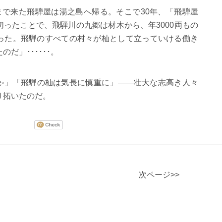
まで来た飛騨屋は湯之島へ帰る。そこで
30
年、「飛騨屋
切ったことで、飛騨川の九郷は材木から、年
3000
両もの
った。飛騨のすべての村々が杣として立っていける働き
たのだ」
･･････
。
ゃ」「飛騨の杣は気長に慎重に」――壮大な志高き人々
り拓いたのだ。
次ページ>>