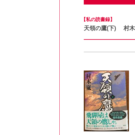
【私の読書録】
天領の鷹(下) 