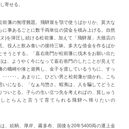
し寄せる。
松前藩の無理難題。飛騨屋を顎で使うばかりか、莫大な
らに事あるごとに数千両単位の貸金を積み上げる。自然
ヌ
)
を弾圧し続ける松前藩。加えて「飛騨屋」大畑店の
託、役人と飲み食いの接待三昧。多大な借金を作るばか
とそうとする。「嘉右衛門が松前藩に伐木をお願い出た
助
)
は、ようやく今になって嘉右衛門のしたことが見えて
藩の蠣崎や湊と遊興し、金子を渡しているうちに、すっ
」
･･････
。あまりに、ひどい男と松前藩が描かれ、こち
思いになる。「なぁ与惣さ。蝦夷は、人を騙してどうと
りついとる。子らの生い立つ先を考えればの、貧しゅう
はしとらんと言うて育てられる飛騨へ帰りたいの
屋は、絵鞆、厚岸、霧多布、国後を
20
年
5400
両の運上金