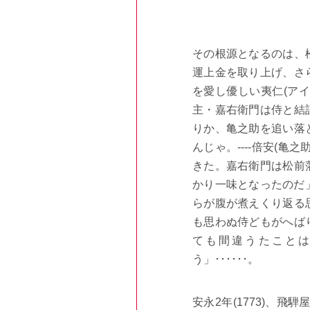
その根源となるのは、
運上金を取り上げ、さ
を愛し優しい夷仁
(
アイ
主・嘉右衛門は侍と結
りか、亀之助を追い落
んじゃ。
----
倍安
(
亀之
きた。嘉右衛門は松前
かり一味となったのだ
らが腹が煮えくり返る
も思わぬ侍どもがへば
ても間違うたこと
う」
･･････
。
安永
2
年
(1773)
、飛騨