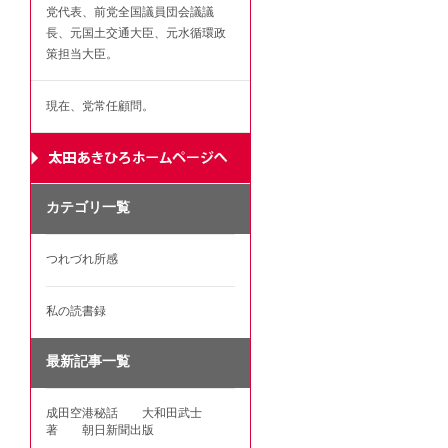
党代表、前党全国議員団会議議
長、元国土交通大臣、元水循環政
策担当大臣。
現在、党常任顧問。
カテゴリ一覧
つれづれ所感
私の読書録
最新記事一覧
成田空港秘話 大和田武士
著 朝日新聞出版