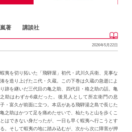
村木嵐著 講談社
2026年5月22日
蝦夷を切り拓いた「飛騨屋」初代・武川久兵衛、見事な
湊を造り上げたニ代・久蔵。この下巻は久蔵の急逝によ
り跡を継いだ三代目の亀之助、四代目・格之助の話。亀
之助はわずか
6
歳だった。後見人として所左衛門の息
子・富久が前面に立つ。本店がある飛騨湯之島で長じた
亀之助はかつて足を痛めたせいで、杣たちと山を歩くこ
とはできない身だったが、一日も早く蝦夷へ行こうとす
る。そして蝦夷の地に踏み込むが、次から次に障害が押