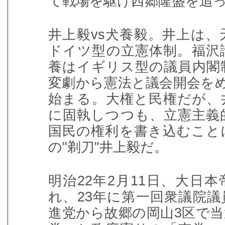
て戦場を駆け西郷隆盛を追
井上毅
vs
犬養毅。井上は、
ドイツ型の立憲体制。福沢
養はイギリス型の議員内閣
変劇から憲法と議会開会を
始まる。大権と民権だが、
に固執しつつも、立憲主義
国民の権利を書き込むこと
の
"
剃刀
"
井上毅だ。
明治
22
年
2
月
11
日、大日本
れ、
23
年に第一回衆議院議
進党から故郷の岡山
3
区で当