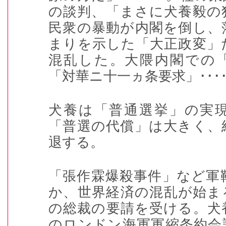
の談判、「まさに犬養毅の
民衆の暴動が内閣を倒し、
まりを示した「大正政変」
混乱した。大隈内閣での
「対華ニ十一ヵ条要求」
･･･
犬養は「普通選挙」の実
「普選の代償」は大きく、
退する。
「張作霖爆殺事件」など軍
か、世界経済の混乱が始ま
の総裁の要請を受ける。犬
のロンドン海軍軍縮条約会