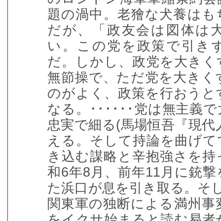
題の渦中。老獪な犬養はも
だが、「政友会は図体は
い。この党を政策で引き
だ。しかし、政党を大きく
無節操で、ただ党を大きく
のがよく、政策を行おうと
なる。
･･････
党は無主義で
忠実で細る
(
馬場恒吾『現代
える。そして持論を曲げて
き込む謀略と辛抱強さを持
和
6
年
8
月、前年
11
月に銃撃
た浜口が息を引き取る。そ
関東軍の独断による満州事
をイクサ始まると読む易者