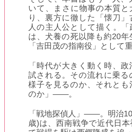
いて、まさに物事の本質と
り、裏方に徹した「懐刀」
人の主人公として描く。「
は、犬養の死以降も約
20
年
「吉田茂の指南役」として
「時代が大きく動く時、政
試される。その流れに乗る
様子を見るのか、それとも
のか」――。
「戦地探偵人」――。明治
1
歳
)
は、西南戦争で近代日本