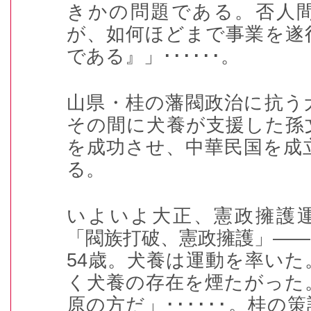
きかの問題である。否人
が、如何ほどまで事業を遂
である』」
･･････
。
山県・桂の藩閥政治に抗う
その間に犬養が支援した孫
を成功させ、中華民国を成
る。
いよいよ大正、憲政擁護
「閥族打破、憲政擁護」――
54
歳。犬養は運動を率いた
く犬養の存在を煙たがった
原の方だ」
･･････
。桂の策