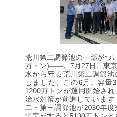
荒川第二調節池の一部がつ
万トン
)――
。
7
月
27
日、東
水から守る荒川第二調節池
しました。この
6
月、容量
3
1200
万トンが運用開始され
治水対策が前進しています
二・第三調節池が
2030
年度
て完成すると
5100
万トンと