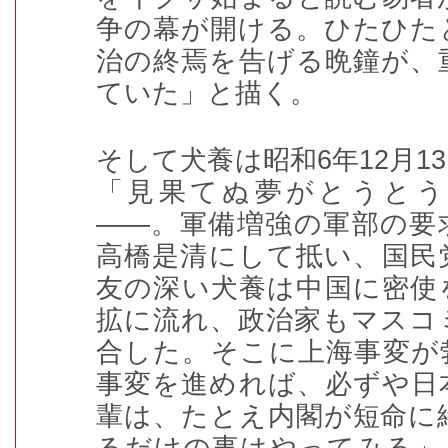
争の幕が開ける。ひたひた
治の終焉を告げる晩鐘が、
ていた」と描く。
そして犬養は昭和
6
年
12
月
13
「見果てぬ夢がとうとう
――。軍備増強の軍部の要
高橋是清にして抵い、国民
友の深い犬養は中国に密使
拡に流れ、政治家もマスコ
合した。そこに上海事変が
事変を進めれば、必ずや日
輩は、たとえ内閣が短命に
るだけの事はやってみる」