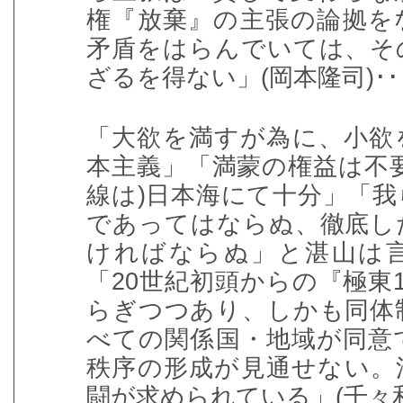
権『放棄』の主張の論拠を
矛盾をはらんでいては、そ
ざるを得ない」
(
岡本隆司
)･･
「大欲を満すが為に、小欲
本主義」「満蒙の権益は不
線は
)
日本海にて十分」「我
であってはならぬ、徹底し
ければならぬ」と湛山は
「
20
世紀初頭からの『極東
らぎつつあり、しかも同体
べての関係国・地域が同意
秩序の形成が見通せない。
闘が求められている」
(
千々