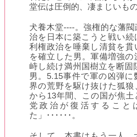
堂伝は圧倒的、凄まじいも
犬養木堂----。強権的な藩
治を日本に築こうと戦い続
利権政治を唾棄し清貧を貫
を確立した男。軍備増強の
峙し続け満州国樹立を断固
男。
5.15
事件で軍の凶弾に
界の荒野を駆け抜けた狐狼
から
13
年間、この国が焦土
党政治が復活すること
た」
･･････
。
そして、本書はもう一人、