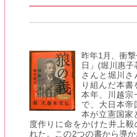
昨年
1
月、衝撃
日」
(
堀川惠子
さんと堀川さ
り組んだ本書
本年、川越宗
で、大日本帝
本が立憲国家
度作りに命をかけた井上毅
れた。この
2
つの書から導か