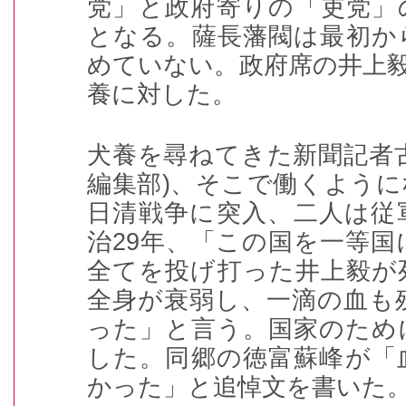
党」と政府寄りの「吏党」
となる。薩長藩閥は最初か
めていない。政府席の井上
養に対した。
犬養を尋ねてきた新聞記者
編集部
)
、そこで働くように
日清戦争に突入、二人は従
治
29
年、「この国を一等国
全てを投げ打った井上毅が
全身が衰弱し、一滴の血も
った」と言う。国家のため
した。同郷の徳富蘇峰が「
かった」と追悼文を書いた