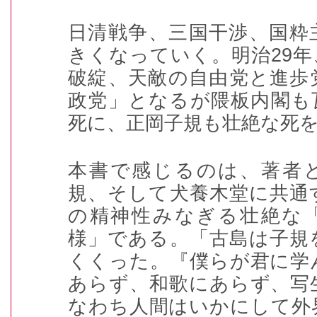
日清戦争、三国干渉、国粋
きくなっていく。明治
29
年
破綻、天敵の自由党と進歩
政党」となるが隈板内閣も
死に、正岡子規も壮絶な死
本書で感じるのは、著者
規、そして犬養木堂に共通
の精神性みなぎる壮絶な
様」である。「古島は子規
くくった。『僕らが君に学
あらず、和歌にあらず、写
なわち人間はいかにして外