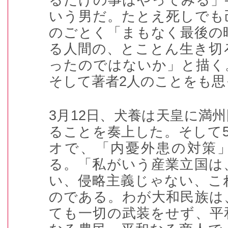
いう男だ。たとえ死しでも
のごとく「まもなく最後の
る人間の、とことん生き切
ったのではないか」と描く
そして著者
2
人のことをも思
3
月
12
日、犬養は天皇に満州
ることを奏上した。そして
オで、「内憂外患の対策
る。「私がいう産業立国は
い、侵略主義じゃない、こ
のである。わが大和民族は
ても一切の武装をせず、平