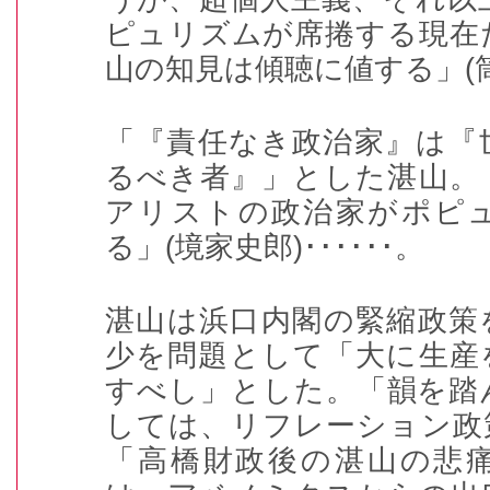
ピュリズムが席捲する現在
山の知見は傾聴に値する」
(
「『責任なき政治家』は『
るべき者』」とした湛山。
アリストの政治家がポピ
る」
(
境家史郎
)･･････
。
湛山は浜口内閣の緊縮政策
少を問題として「大に生産
すべし」とした。「韻を踏
しては、リフレーション政
「高橋財政後の湛山の悲