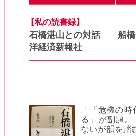
【私の読書録】
石橋湛山との対話 船
洋経済新報社
「『危機の時
る」が副題。
ないが韻を踏