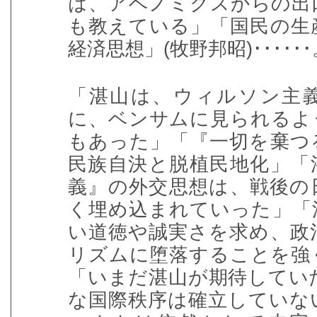
は、アベノミクスからの出
も教えている」「国民の生
経済思想」
(
牧野邦昭
)･･････
「湛山は、ウィルソン主
に、ベンサムに見られるよ
もあった」「『一切を棄つ
民族自決と脱植民地化」「
義』の外交思想は、戦後の
く埋め込まれていった」「
い道徳や誠実さを求め、政
リズムに堕落することを強
「いまだ湛山が期待してい
な国際秩序は確立していな