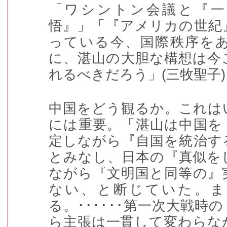
「ワシントン会議と『一
悟』」「『アメリカの世紀
っている今、国際秩序を
に、湛山の大胆な構想は今
れるべきだろう」
(
三牧聖子
中国をどう観るか。これは
には重要。「湛山は中国を
定しながら『自国を統治す
とみなし、日本の『真似を
ながら『文明国と同等の』
ない、と断じていた。ま
る。
･･････
第一次大戦時の
ら主張は一貫して変わらな