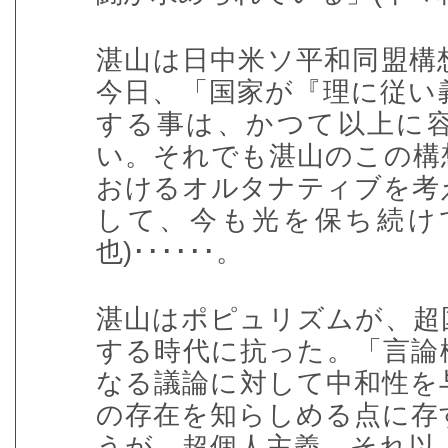
湛山は日中米ソ平和同盟構
今日、「国家が『理に従い
する事は、かつて以上に
い。それでも湛山のこの構
おけるオルタナティブを考
して、今も光を保ち続け
也
)･･････
。
湛山はポピュリズムが、超
する時代に抗った。「言論
なる議論に対して中和性を
の存在を知らしめる点に存
うが、超個人主義、それ以