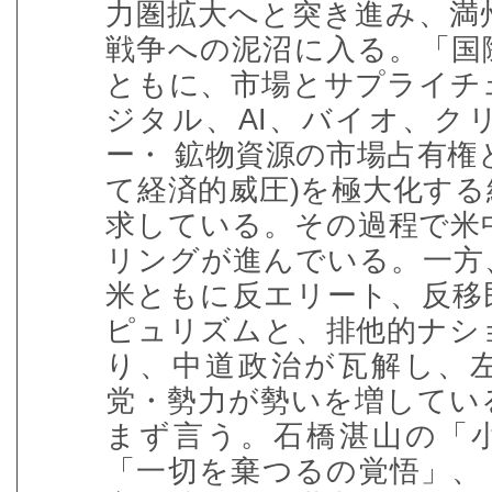
力圏拡大へと突き進み、満
戦争への泥沼に入る。「国
ともに、市場とサプライチ
ジタル、
AI
、バイオ、ク
ー・ 鉱物資源の市場占有権
て経済的威圧
)
を極大化する
求している。その過程で米
リングが進んでいる。一方
米ともに反エリート、反移
ピュリズムと、排他的ナシ
り、中道政治が瓦解し、
党・勢力が勢いを増してい
まず言う。石橋湛山の「
「一切を棄つるの覚悟」、