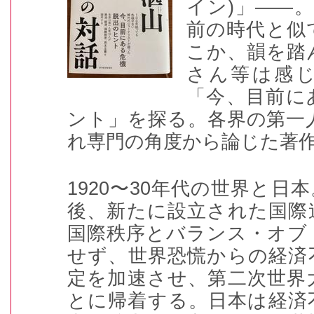
イン
)
」――
前の時代と似
こか、韻を踏
さん等は感
「今、目前に
ント」を探る。各界の第一
れ専門の角度から論じた著
1920
〜
30
年代の世界と日本
後、新たに設立された国際
国際秩序とバランス・オブ
せず、世界恐慌からの経済
定を加速させ、第二次世界
とに帰着する。日本は経済