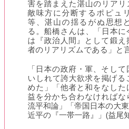
害を踏まえた湛山のリアリ
敵味方に分断するポピュ
等、湛山の揺るがぬ思想
る。船橋さんは、「日本に
は『政治人間』として鍛え
者のリアリズムである」と
「日本の政府・軍、そして
いしれて誇大欲求を掲げる
めた」「他者と和をなした
益を分かち合わなければな
流平和論」「帝国日本の大
近平の『一帯一路』」
(
益尾