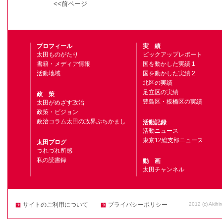
<<前ページ
プロフィール
実 績
太田ものがたり
ピックアップレポート
書籍・メディア情報
国を動かした実績 1
活動地域
国を動かした実績 2
北区の実績
足立区の実績
政 策
豊島区・板橋区の実績
太田がめざす政治
政策・ビジョン
政治コラム太田の政界ぶちかまし
活動記録
活動ニュース
東京12総支部ニュース
太田ブログ
つれづれ所感
私の読書録
動 画
太田チャンネル
2012 (c) Akihi
サイトのご利用について
プライバシーポリシー