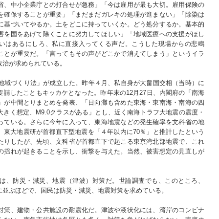
省、中小企業庁との打合せが急務」「今は雇用が最も大切。雇用保険の
を確保することが重要」「まだまだガレキの処理が進まない」「除染は
に基づいてやるか。土をどこに持っていくか。どう処分するか。基本的
害を国をあげて除くことに努力してほしい」「地域医療への支援がほし
って違いはあるにしろ、私に直接入ってくる声だ。こうした現場からの悲鳴
ことが重要だ。「言ってもその声がどこかで消えてしまう」というイラ
政治が求められている。
災地域づくり法」が成立した。昨年４月、私自身が大畠国交相（当時）に
請したこともキッカケとなった。昨年末の12月27日、内閣府の「南海
」が中間とりまとめを発表、「日向灘も含めた東海・東南海・南海の四
きく想定、M9.0クラスがある」とし、近く南海トラフ大地震の震度・
っている。さらに今年に入って、東海地震などの発生確率を文科省の地
。東大地震研が首都直下型地震を「４年以内に70％」と推計したという
たりしたが、先頃、文科省が首都直下で起こる東京湾北部地震で、これ
の揺れが起きることを示し、衝撃を与えた。当然、被害想定の見直しが
は、防災・減災、地震（津波）対策だ。世論調査でも、このところ、
に並ぶほどで、国民は防災・減災、地震対策を求めている。
対策、建物・公共施設の耐震化だ。津波や液状化には、湾岸のコンビナ