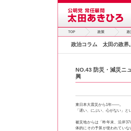
TOP
政策
政
政治コラム 太田の政界
NO.43 防災・減災
興
東日本大震災から1年――。
「遅い、にぶい、心がない」と
被災地からは「昨年末、沿岸3
体的にその予算が使われていな