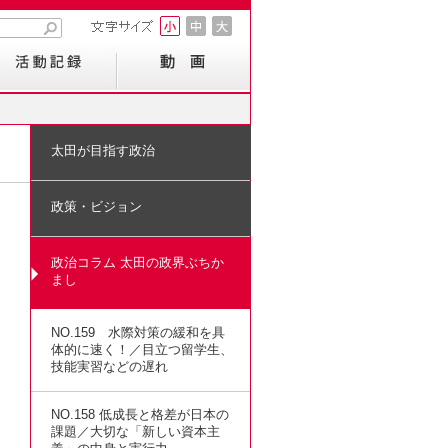
太田が目指す政治
政策・ビジョン
政治コラム 太田の政界ぶちか
まし
NO.159 水際対策の緩和を具
体的に速く！／目立つ留学生、
技能実習などの遅れ
NO.158 低成長と格差が日本の
課題／大切な「新しい資本主