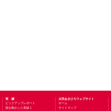
実 績
太田あきひろウェブサイト
ピックアップレポート
ホーム
国を動かした実績 1
サイトマップ