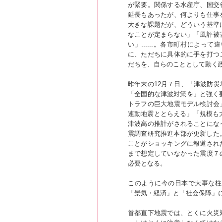
が緊要。関係する水産庁、国交
延長もあったが、何よりも仕事
大きな課題だが、どういう基準
なことが定まらない」「風評被
い」......。各市町村によ
に、ただちに具体的に手を打つ
だちを、自らのこととして動く
昨年末の12月７日、「津波防
「全国的な津波対策を」と強く要
トラフの巨大地震モデル検討会
連動地震ととらえる」「規模も大
津波高の推計がされることにな
震調査研究推進本部が更新した
ことがショッキングに報道され
まで想定していなかった震度７
必要となる。
このように今の日本で大事な柱
「景気・経済」と「社会保障」
首都直下地震では、とくに火災