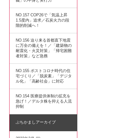
義」の中身と実行力
NO.157 COP26で「気温上昇
1.5度内」追求／石炭火力の段
階的削減へ！
NO.156 迫り来る首都直下地震
に万全の備えを！／「建築物の
耐震化・火災対策」「帰宅困難
者対策」など急務
NO.155 ポストコロナ時代の住
宅づくり／「脱炭素」「デジタ
ル化」「高齢社会」に対応
NO.154 医療提供体制の拡充を
急げ！／デルタ株を抑える人流
抑制
ぶちかましアーカイブ