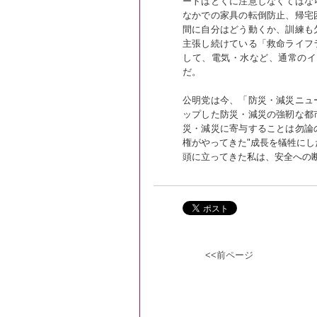
ートはとくに注意しなくてはな
なかでの家具の転倒防止、帰宅
間に自分はどう動くか、訓練も
主張し続けている「救命ライフ
して、電気・水など、通常のイ
だ。
公明党は今、「防災・減災ニュ
ップした防災・減災の強靭な都
災・減災に寄与することは勿論
権がやってきた"成長を犠牲にし
頭に立ってきた私は、安全への
<<前ページ