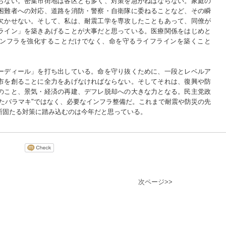
らない。密集市街地は各区とも多く、対策を急がねばならない。家庭の
困難者への対応、道路を消防・警察・自衛隊に委ねることなど、その瞬
欠かせない。そして、私は、耐震工学を専攻したこともあって、同僚が
ライン」を築きあげることが大事だと思っている。医療関係をはじめと
ンフラを強化することだけでなく、命を守るライフラインを築くこと
ーディール」を打ち出している。命を守り抜くために、一段とレベルア
市を創ることに全力をあげなければならない。そしてそれは、復興や防
のこと、景気・経済の再建、デフレ脱却への大きな力となる。民主党政
たバラマキ"ではなく、必要なインフラ整備だ。これまで耐震や防災の先
断固たる対策に踏み込むのは今年だと思っている。
次ページ>>