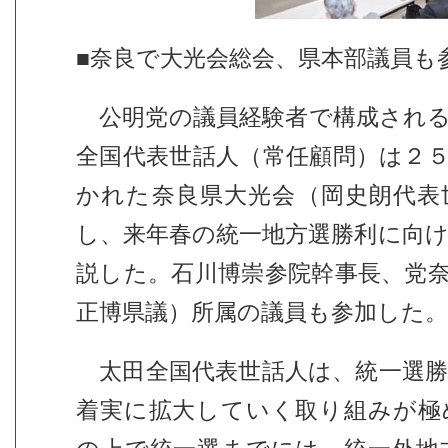
■奈良で大光会総会、県本部議員も
公明党の議員経験者で構成される
全国代表世話人（常任顧問）は２
かれた奈良県大光会（岡史朗代表
し、来年春の統一地方選勝利に向
説した。石川博崇参院幹事長、党
正博県議）所属の議員も参加した。
太田全国代表世話人は、統一選勝
着実に拡大していく取り組みが極