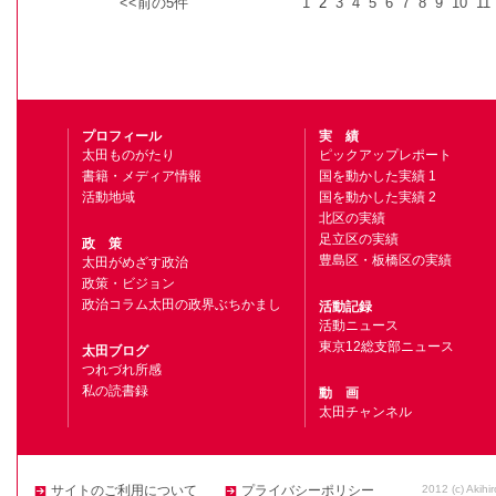
<<前の5件
1
2
3
4
5
6
7
8
9
10
11
プロフィール
実 績
太田ものがたり
ピックアップレポート
書籍・メディア情報
国を動かした実績 1
活動地域
国を動かした実績 2
北区の実績
足立区の実績
政 策
豊島区・板橋区の実績
太田がめざす政治
政策・ビジョン
政治コラム太田の政界ぶちかまし
活動記録
活動ニュース
東京12総支部ニュース
太田ブログ
つれづれ所感
私の読書録
動 画
太田チャンネル
2012 (c) Akihi
サイトのご利用について
プライバシーポリシー