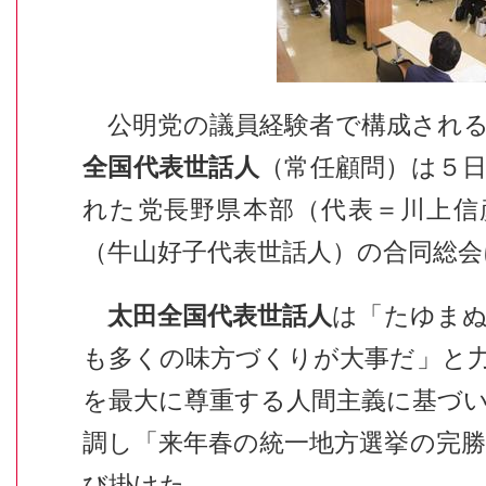
公明党の議員経験者で構成される
全国代表世話人
（常任顧問）は５
れた党長野県本部（代表＝川上信
（牛山好子代表世話人）の合同総会
太田全国代表世話人
は「たゆま
も多くの味方づくりが大事だ」と
を最大に尊重する人間主義に基づ
調し「来年春の統一地方選挙の完
び掛けた。