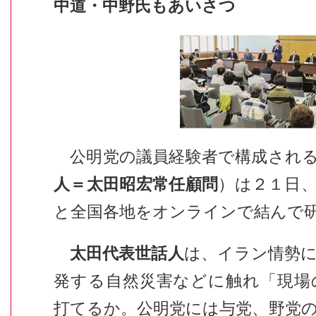
中道・中野氏もあいさつ
公明党の議員経験者で構成される
人＝太田昭宏常任顧問
）は２１日
と全国各地をオンラインで結んで
太田代表世話人
は、イラン情勢
発する自然災害などに触れ「現場
打てるか。公明党には与党、野党