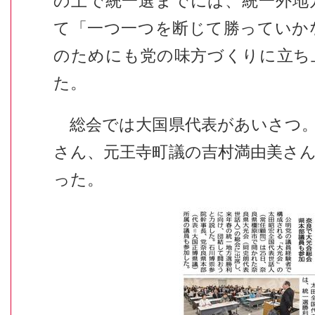
の上で統一選までには、統一外地
て「一つ一つを断じて勝っていか
のためにも党の味方づくりに立ち
た。
総会では大国県代表があいさつ。
さん、元王寺町議の吉村満由美さ
った。