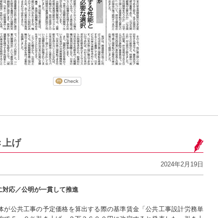
き上げ
2024年2月19日
に対応／公明が一貫して推進
体が公共工事の予定価格を算出する際の基準賃金「公共工事設計労務単