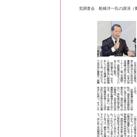
党調査会 船橋洋一氏の講演（