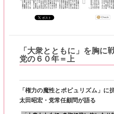
「大衆とともに」を胸に
党の６０年＝上
「権力の魔性とポピュリズム」に
太田昭宏・党常任顧問が語る