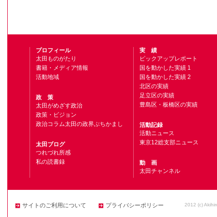
プロフィール
実 績
太田ものがたり
ピックアップレポート
書籍・メディア情報
国を動かした実績 1
活動地域
国を動かした実績 2
北区の実績
足立区の実績
政 策
豊島区・板橋区の実績
太田がめざす政治
政策・ビジョン
政治コラム太田の政界ぶちかまし
活動記録
活動ニュース
東京12総支部ニュース
太田ブログ
つれづれ所感
私の読書録
動 画
太田チャンネル
2012 (c) Akihi
サイトのご利用について
プライバシーポリシー