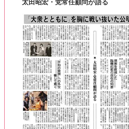
太田昭宏・党常任顧問が語る