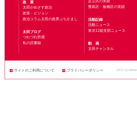
足立区の実績
政 策
豊島区・板橋区の実績
太田がめざす政治
政策・ビジョン
政治コラム太田の政界ぶちかまし
活動記録
活動ニュース
東京12総支部ニュース
太田ブログ
つれづれ所感
私の読書録
動 画
太田チャンネル
2012 (c) Akihi
サイトのご利用について
プライバシーポリシー