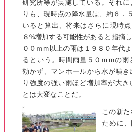
研究所等が実施している。それに
りも、現時点の降水量は、約６．
いると算出、将来はさらに現時点
８
%
増加する可能性があると指摘
００ｍｍ以上の雨は１９８０年代
るという。時間雨量５０ｍｍの雨
効かず、マンホールから水が噴き
り強度の強い雨ほど増加率が大き
とは大変なことだ。
この新た
ために、