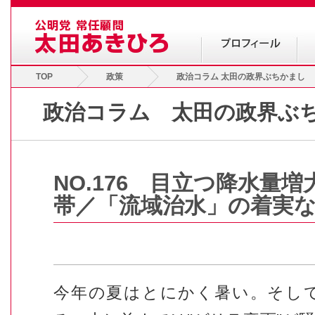
TOP
政策
政治コラム 太田の政界ぶちかまし
政治コラム 太田の政界ぶ
NO.176 目立つ降水量
帯／「流域治水」の着実
今年の夏はとにかく暑い。そし