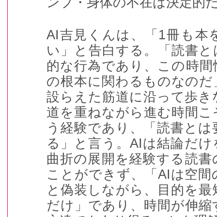
ンプ・身体の不在は決定的
AI
吉見くんは、「
1
冊も本
い」と告白する。「読書と
的な行為であり、この時間
の根本に関わるものなのだ
設らえた筋道に沿って歩き
道を重ねながら進む時間こ
う経験であり、「読書とは
る」と言う。
AI
は結論だけ
曲折の展開を経験する読書
ことができず、「
AI
は空間
と偽装しながら、目的を最
だけ」であり、時間が伸縮