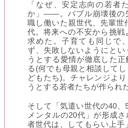
「なぜ、安定志向の若者
か」――。バブル崩壊後の
職し働いた親世代、先輩世
代。将来への不安から挑戦
求めた。子育ても同じで
ず、失敗しないようにとい
うとする愛情が徹底した正
る
(
何でも母親と相談してし
どもたち
)
。チャレンジより
うとする若者たちが作られ
そして「気遣い世代の
40
、
メンタルの
20
代」が形成さ
者世代は、してもらい上手