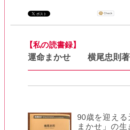
【私の読書録】
運命まかせ 横尾忠則
90
歳を迎える
まかせ」の生