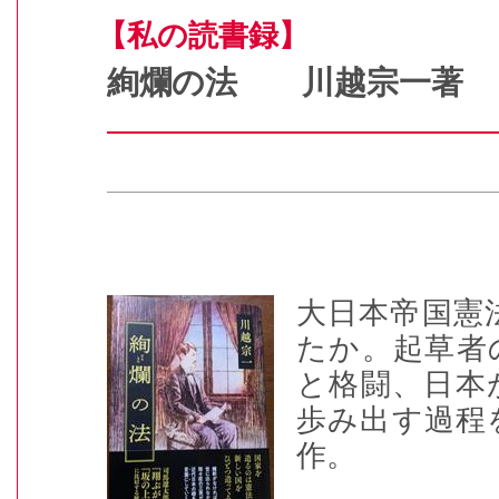
【私の読書録】
絢爛の法 川越宗一著
大日本帝国憲
たか。起草者
と格闘、日本
歩み出す過程
作。