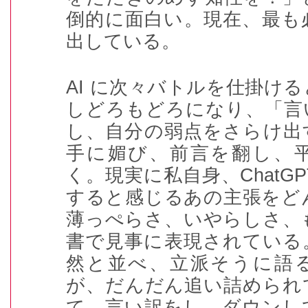
倒的に面白い。現在、最も
出している。
AI
に次々バトルを仕掛ける
しどろもどろになり、「言
し、自分の弱点をさらけ出
手に媚び、前言を翻し、
く。現実に私自身、
ChatGP
すると感じるあの主張をど
薄っぺらさ、いやらしさ、
書で見事に表現されている
然と並べ、立派そうに語
が、だんだん追い詰められ
て、言い訳をし、ダウンし