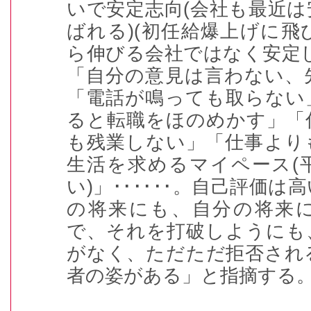
いで安定志向
(
会社も最近は
ばれる
)(
初任給爆上げに飛
ら伸びる会社ではなく安定
「自分の意見は言わない、
「電話が鳴っても取らない
ると転職をほのめかす」「
も残業しない」「仕事より
生活を求めるマイペース
(
い
)
」
･･････
。自己評価は高
の将来にも、自分の将来
で、それを打破しようにも
がなく、ただただ拒否され
者の姿がある」と指摘する