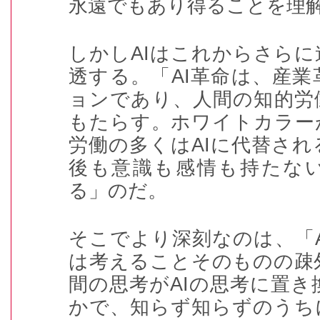
永遠でもあり得ることを理
しかし
AI
はこれからさらに
透する。「
AI
革命は、産業
ョンであり、人間の知的労
もたらす。ホワイトカラー
労働の多くは
AI
に代替され
後も意識も感情も持たな
る」のだ。
そこでより深刻なのは、「
は考えることそのものの疎
間の思考が
AI
の思考に置き
かで、知らず知らずのうち