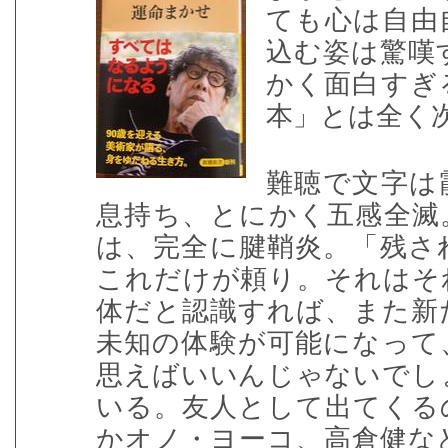
ても心は自由
込む姿は驚嘆
かく面白すぎ
本」とは全く
難聴で文字は
息持ち、とにかく五感全滅
は、完全に腱鞘炎。「残さ
これだけが頼り。それはそ
体だと認識すれば、また新
未知の体験が可能になって
思えばいいんじゃないでし
いる。友人として出てくる
かオノ・ヨーコ、高倉健な