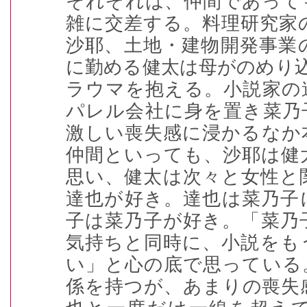
それぞれは、仲間であって
雑に交差する。料理研究家
沙耶、土地・建物開発事業
に勤める健太は母がのめり
ラウマを抱える。小説家の
パレル会社に身を置き菜乃
激しい喪失感に浸かるなか
仲間といっても、沙耶は健
思い、健太は次々と女性と
達也が好き。達也は菜乃子
子は菜乃子が好き。「菜乃
気持ちと同時に、小説をも
い」と心の底で思っている
係を持つが、あまりの喪失