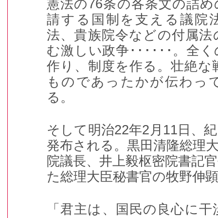
憲法の
76
条の各条文の詰め
請する国制を支える議院
法、貴族院令などの付属法
む激しい政争
･･････
。全く
作り、制度を作る。壮絶な
ものであったかが伝わっ
る。
そして明治
22
年
2
月
11
日、紀
発布される。黒田清隆総理
院議長、井上毅枢密院書記
た総理大臣秘書官の牧野伸
「君主は、国民の良心に干