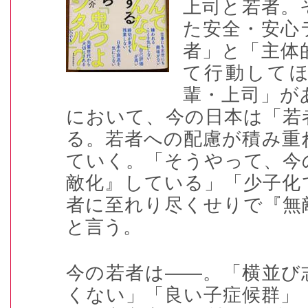
上司と若者。
た安全・安心
者」と「主体
て行動して
輩・上司」が
において、今の日本は「若
る。若者への配慮が積み重
ていく。「そうやって、今
敵化』している」「少子化
者に至れり尽くせりで『無
と言う。
今の若者は――。「横並び
くない」「良い子症候群」