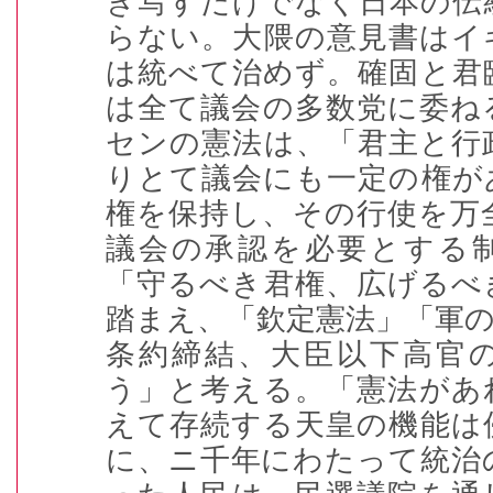
き写すだけでなく日本の伝
らない。大隈の意見書はイ
は統べて治めず。確固と君
は全て議会の多数党に委ね
センの憲法は、「君主と行
りとて議会にも一定の権が
権を保持し、その行使を万
議会の承認を必要とする
「守るべき君権、広げるべ
踏まえ、「欽定憲法」「軍
条約締結、大臣以下高官
う」と考える。「憲法があ
えて存続する天皇の機能は
に、ニ千年にわたって統治