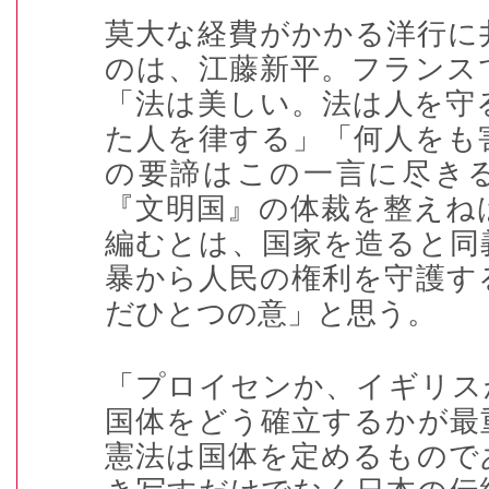
莫大な経費がかかる洋行に
のは、江藤新平。フランス
「法は美しい。法は人を守
た人を律する」「何人をも
の要諦はこの一言に尽き
『文明国』の体裁を整えね
編むとは、国家を造ると同
暴から人民の権利を守護す
だひとつの意」と思う。
「プロイセンか、イギリス
国体をどう確立するかが最
憲法は国体を定めるもので