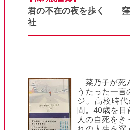
君の不在の夜を歩く 
社
「菜乃子が死
うたった一言
ジ。高校時代
間。
40
歳を目
人の自死をき
れの人生を深