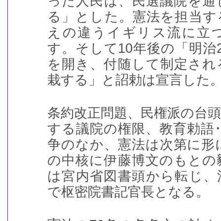
った人民は、民選議院を通
る」とした。憲法を担当す
えの違うイギリス流に立
す。そして
10
年後の「明治
を開き、付随して制定され
栽する」と詔勅は宣言した
条約改正問題、民権派の台
する議院の権限、教育勅語
争のなか、憲法は次第に形
の中核に伊藤博文のもとの
は宮内省図書頭から転じ、
で枢密院書記官長となる。