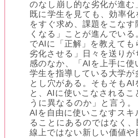
のなし崩し的な劣化が進む
既に学生を見ても、効率化
をすぐ求め、課題をこなす
くなる」ことが進んでいる
で
AI
に「正解」を教えても
劣化させる」日々を送りが
感のなか、「
AI
を上手に使
学生を指導している大学が
とし穴がある。そもそも
AI
と、
AI
に使いこなされるこ
うに異なるのか」と言う。
AI
を自由に使いこなすスキ
ることにあるのではなく、
線上ではない新しい価値や