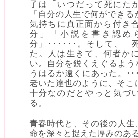
子は「いつだって死にた
「自分の人生で何ができる
気持ちに真正面から付き
分」「小説を書き認め
分」
･･････
。そして、「
た。人は生きて、何者か
い。自分を鋭くえぐるよう
うはるか遠くにあった。
･･
老いた達也のように、そこ
十分なのだとやっと気づ
る。
青春時代と、その後の人生
命を深々と捉えた厚みのあ