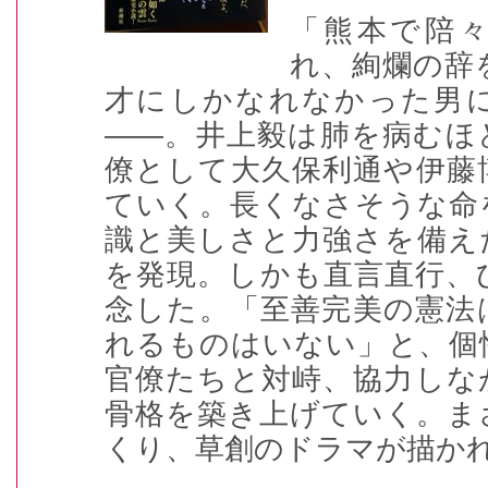
「熊本で陪
れ、絢爛の辞
才にしかなれなかった男
――。井上毅は肺を病むほ
僚として大久保利通や伊藤
ていく。長くなさそうな命
識と美しさと力強さを備え
を発現。しかも直言直行、
念した。「至善完美の憲法
れるものはいない」と、個
官僚たちと対峙、協力しな
骨格を築き上げていく。ま
くり、草創のドラマが描か