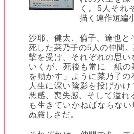
く。
5
人それ
描く連作短編
沙耶、健太、倫子、達也と
死した菜乃子の
5
人の仲間。
撃を受け、それぞれの思い
いくが、死後も常に「紙の
を動かす」ように菜乃子の
人生に深い陰影を投げかけ
悪感、喪失感、そして溢れ
も生きていかねばならない
ぬ厳しさだ。