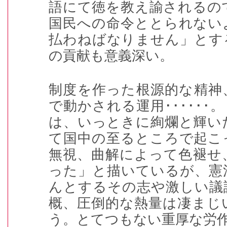
語にて徳を教え諭されるの
国民への命令ととられない
払わねばなりません」とす
の貢献も意義深い。
制度を作った根源的な精神
で動かされる運用
･･････
。
は、いっときに絢爛と輝い
て国中の至るところで起こ
無視、曲解によって色褪せ
った」と描いているが、憲
んとするその志や激しい議
概、圧倒的な熱量は凄まじ
う。とてつもない重厚な労