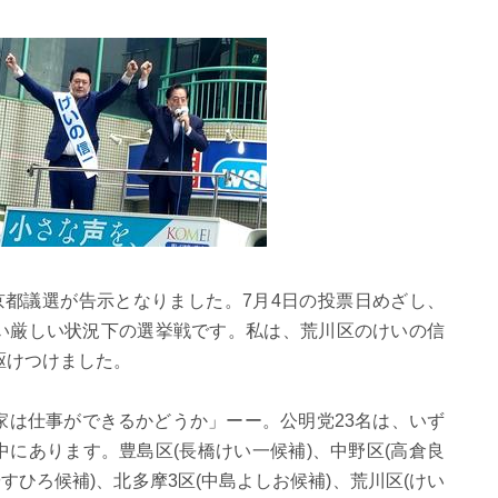
京都議選が告示となりました。7月4日の投票日めざし、
い厳しい状況下の選挙戦です。私は、荒川区のけいの信
駆けつけました。
家は仕事ができるかどうか」ーー。公明党23名は、いず
にあります。豊島区(長橋けい一候補)、中野区(高倉良
やすひろ候補)、北多摩3区(中島よしお候補)、荒川区(けい