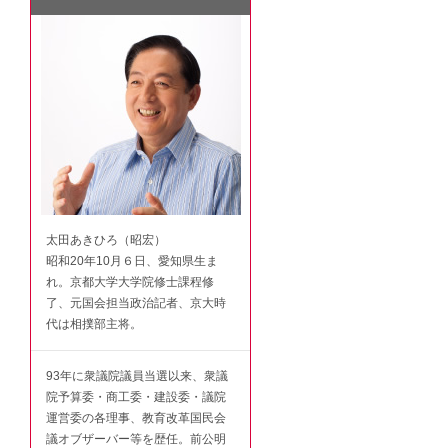
太田あきひろ（昭宏）
昭和20年10月６日、愛知県生ま
れ。京都大学大学院修士課程修
了、元国会担当政治記者、京大時
代は相撲部主将。
93年に衆議院議員当選以来、衆議
院予算委・商工委・建設委・議院
運営委の各理事、教育改革国民会
議オブザーバー等を歴任。前公明