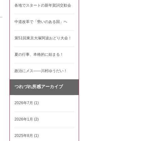
各地でスタートの新年賀詞交歓会
中道改革で「勢いのある国」ヘ
第51回東京大塚阿波おどり大会！
夏の行事、本格的に始まる！
政治にメス――川村ゆうだい！
つれづれ所感アーカイブ
2026年7月 (1)
2026年1月 (2)
2025年8月 (1)