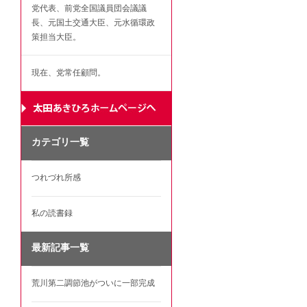
党代表、前党全国議員団会議議
長、元国土交通大臣、元水循環政
策担当大臣。
現在、党常任顧問。
カテゴリ一覧
つれづれ所感
私の読書録
最新記事一覧
荒川第二調節池がついに一部完成