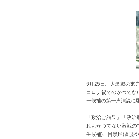
6月25日、大激戦の東
コロナ禍でのかつてな
一候補の第一声演説に
「政治は結果」「政治
れもかつてない激戦の中
生候補)、目黒区(斉藤