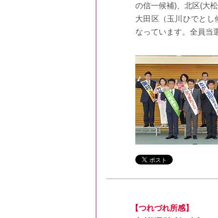
の信一候補)、北区(大
大田区（玉川ひでとし
なっています。全員当
【つれづれ所感】