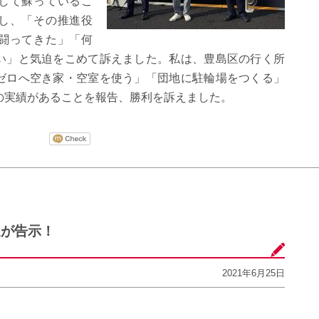
して蘇っているこ
し、「その推進役
闘ってきた」「何
い」と気迫をこめて訴えました。私は、豊島区の行く所
ゼロへ空き家・空室を使う」「団地に駐輪場をつくる」
の実績があることを報告、勝利を訴えました。
選が告示！
2021年6月25日