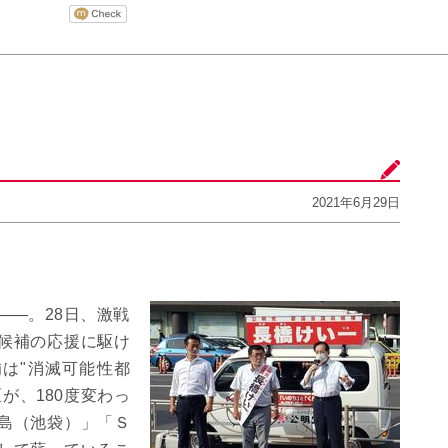
え
2021年6月29日
――。28日、激戦
候補の応援に駆け
は"消滅可能性都
が、180度変わっ
島（池袋）」「Ｓ