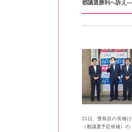
都議選勝利へ訴え
21日、豊島区の長橋
（都議選予定候補）の