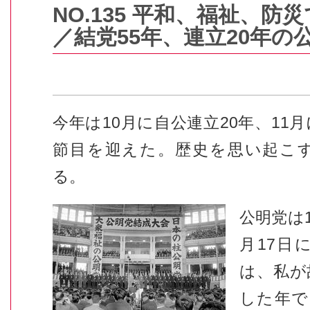
NO.135 平和、福祉、防
／結党55年、連立20年の
今年は10月に自公連立20年、11
節目を迎えた。歴史を思い起こ
る。
公明党は1
月17日
は、私が
した年で