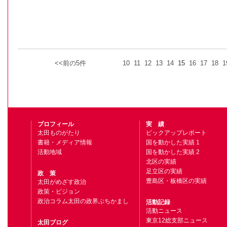
<<前の5件
10
11
12
13
14
15
16
17
18
1
プロフィール
実 績
太田ものがたり
ピックアップレポート
書籍・メディア情報
国を動かした実績 1
活動地域
国を動かした実績 2
北区の実績
足立区の実績
政 策
豊島区・板橋区の実績
太田がめざす政治
政策・ビジョン
政治コラム太田の政界ぶちかまし
活動記録
活動ニュース
東京12総支部ニュース
太田ブログ