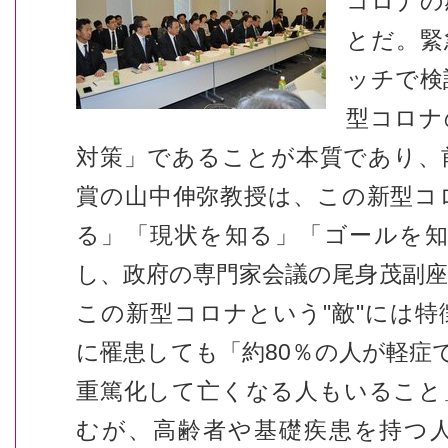
コロナの
とだ。緊
ッチで検
型コロナ
対策」であることが本質であり、
賞の山中伸弥教授は、この新型コ
る」「現状を知る」「ゴールを知
し、政府の専門家会議の尾身茂副
この新型コロナという"敵"には
に罹患しても「約80％の人が軽症
重篤化して亡くなる人もいること
むが、高齢者や基礎疾患を持つ