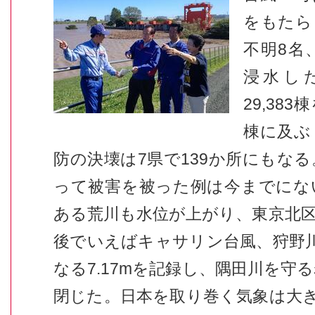
をもたら
不明8名
浸水し
29,383
棟に及ぶ
防の決壊は7県で139か所にもな
って被害を被った例は今までにな
ある荒川も水位が上がり、東京北
後でいえばキャサリン台風、狩野
なる7.17mを記録し、隅田川を守
閉じた。日本を取り巻く気象は大き