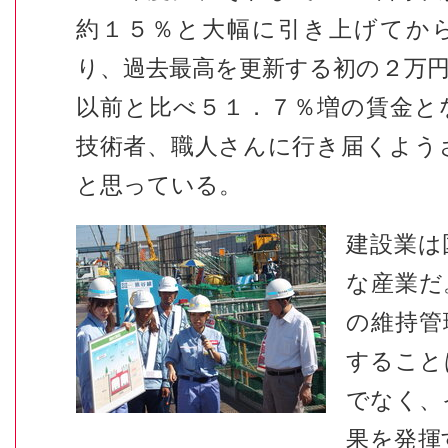
約１５％と大幅に引き上げてか
り、過去最高を更新する初の２万
以前と比べ５１．７％増の賃金と
技術者、職人さんに行き届くよう
と思っている。
建設業は
な産業だ
の維持管
すること
でなく、
果を発揮