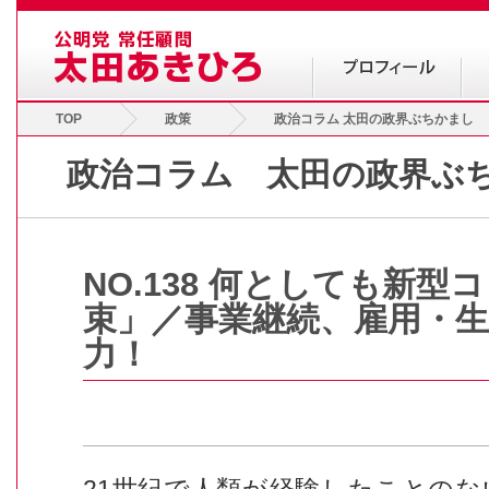
TOP
政策
政治コラム 太田の政界ぶちかまし
政治コラム 太田の政界ぶ
NO.138 何としても新型
束」／事業継続、雇用・
力！